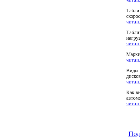
Табли
скоро
читать
Табли
нагру
читать
Марки
читать
Виды 
диско
читать
Как в
автом
читать
Под