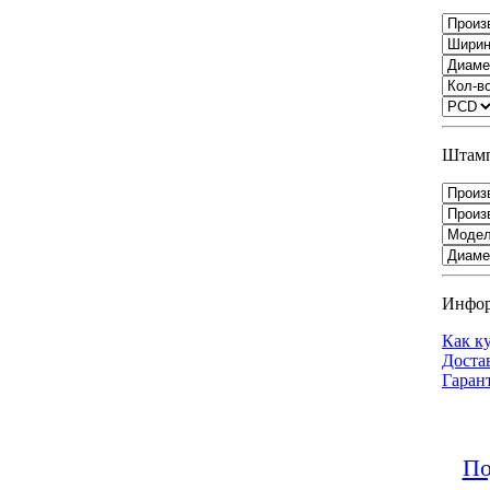
Штамп
Инфо
Как к
Доста
Гаран
По