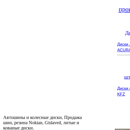
про
Д
Диски
ACUR
шт
Диски
KFZ
Автошины и колесные диски, Продажа
шин, резина Nokian, Gislaved, литые и
кованые диски.