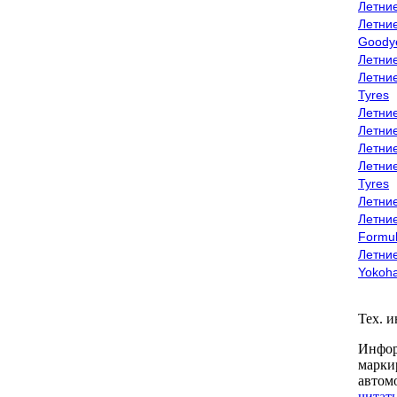
Летни
Летни
Goody
Летни
Летни
Tyres
Летни
Летни
Летние
Летни
Tyres
Летние
Летние
Formu
Летни
Yokoh
Тех. 
Инфор
марки
автом
читать