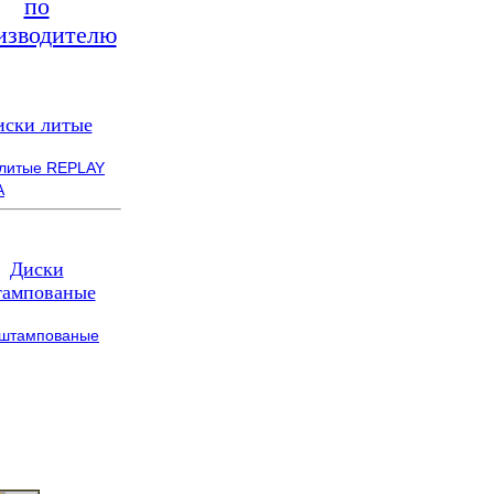
по
изводителю
иски литые
 литые REPLAY
A
Диски
ампованые
 штампованые