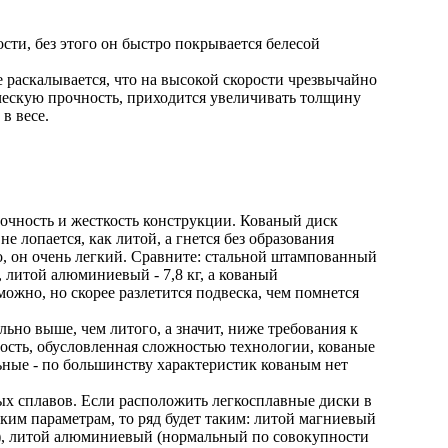
ости, без этого он быстро покрывается белесой
е раскалывается, что на высокой скорости чрезвычайно
ческую прочность, приходится увеличивать толщину
в весе.
очность и жесткость конструкции. Кованый диск
е лопается, как литой, а гнется без образования
го, он очень легкий. Сравните: стальной штампованный
, литой алюминиевый - 7,8 кг, а кованый
можно, но скорее разлетится подвеска, чем помнется
льно выше, чем литого, а значит, ниже требования к
ость, обусловленная сложностью технологии, кованые
ьные - по большинству характеристик кованым нет
х сплавов. Если расположить легкосплавные диски в
ким параметрам, то ряд будет таким: литой магниевый
я), литой алюминиевый (нормальный по совокупности