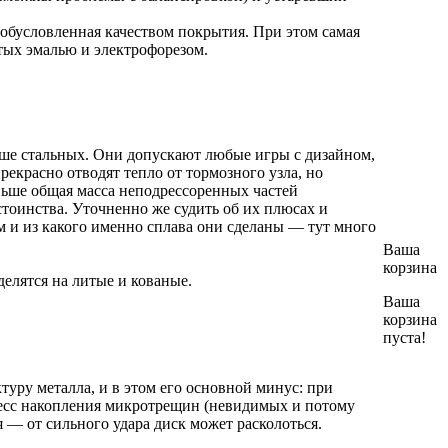
 обусловленная качеством покрытия. При этом самая
ытых эмалью и электрофорезом.
ше стальных. Они допускают любые игры с дизайном,
рекрасно отводят тепло от тормозного узла, но
еньше общая масса неподрессоренных частей
остоинства. Уточненно же судить об их плюсах и
 и из какого именно сплава они сделаны — тут много
Ваша
корзина
елятся на литые и кованые.
Ваша
корзина
пуста!
уру металла, и в этом его основной минус: при
цесс накопления микротрещин (невидимых и потому
я — от сильного удара диск может расколоться.