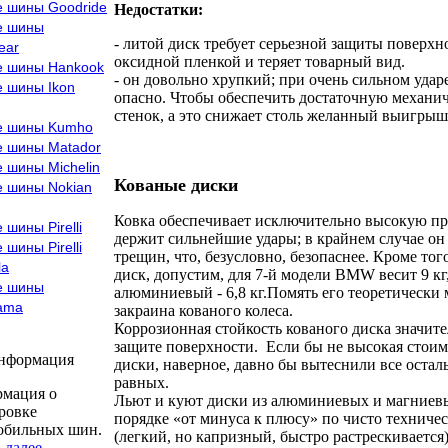
е шины Goodride
Недостатки:
е шины
- литой диск требует серьезной защиты поверхн
ear
оксидной пленкой и теряет товарный вид.
е шины Hankook
- он довольно хрупкий; при очень сильном удар
е шины Ikon
опасно. Чтобы обеспечить достаточную механи
стенок, а это снижает столь желанный выигрыш 
е шины Kumho
е шины Matador
 шины Michelin
Кованые диски
е шины Nokian
Ковка обеспечивает исключительно высокую пр
 шины Pirelli
держит сильнейшие удары; в крайнем случае он н
 шины Pirelli
трещин, что, безусловно, безопаснее. Кроме то
la
диск, допустим, для 7-й модели ВМW весит 9 кг
е шины
алюминиевый - 6,8 кг.Помять его теоретически 
ama
закраина кованого колеса.
Коррозионная стойкость кованого диска значите
защите поверхности. Если бы не высокая стоим
информация
диски, наверное, давно бы вытеснили все остал
равных.
мация о
Льют и куют диски из алюминиевых и магниевы
ровке
порядке «от минуса к плюсу» по чисто техничес
обильных шин.
(легкий, но капризный, быстро растрескиваетс
 далее