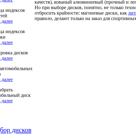
качеств), кованый алюминиевый (прочный и ле
Но при выборе дисков, понятно, не только техн
ца индексов
отбросить крайности: магниевые диски, как
лит
стей
правило, делают только на заказ для спортивн
 далее
ца индексов
зки
 далее
ровка дисков
 далее
автомобильных
в
 далее
ыбрать
обильный диск
 далее
бор дисков