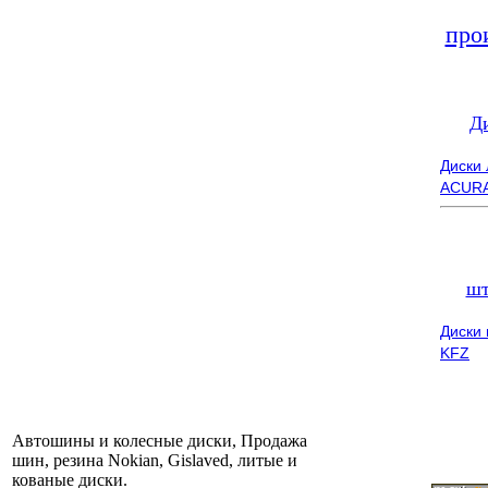
про
Д
Диски
ACUR
шт
Диски
KFZ
Автошины и колесные диски, Продажа
шин, резина Nokian, Gislaved, литые и
кованые диски.