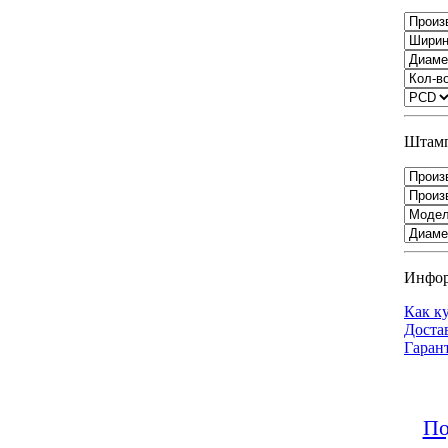
Штамп
Инфо
Как к
Доста
Гаран
По