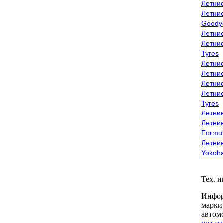
Летни
Летни
Goody
Летни
Летни
Tyres
Летни
Летни
Летние
Летни
Tyres
Летние
Летние
Formu
Летни
Yokoh
Тех. 
Инфор
марки
автом
читать