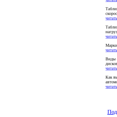
Табли
скоро
читать
Табли
нагру
читать
Марки
читать
Виды 
диско
читать
Как в
автом
читать
Под