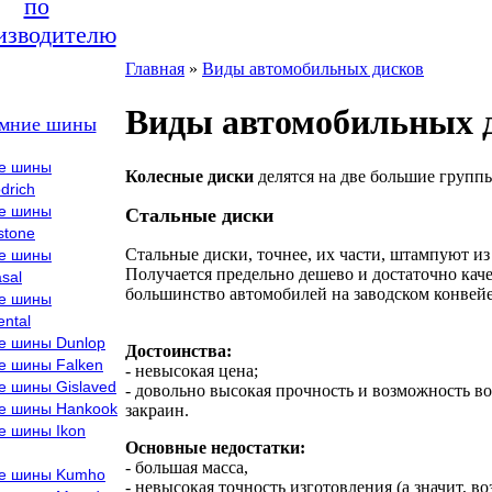
по
изводителю
Главная
»
Виды автомобильных дисков
Виды автомобильных 
мние шины
е шины
Колесные диски
делятся на две большие групп
drich
е шины
Стальные диски
stone
Стальные диски, точнее, их части, штампуют из 
е шины
Получается предельно дешево и достаточно ка
sal
большинство автомобилей на заводском конвей
е шины
ental
е шины Dunlop
Достоинства:
е шины Falken
- невысокая цена;
е шины Gislaved
- довольно высокая прочность и возможность во
е шины Hankook
закраин.
е шины Ikon
Основные недостатки:
- большая масса,
е шины Kumho
- невысокая точность изготовления (а значит, 