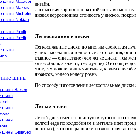
е шины Matador
дизайн.
е шины Maxxis
- невысокая коррозионная стойкость, во многом
е шины Michelin
низкая коррозионная стойкость у дисков, покр
е шины Nokian
 шины Pirelli
Легкосплавные диски
 шины Pirelli
la
Легкосплавные диски по многим свойствам луч
е шины
у них высочайшая точность изготовления, они п
ama
главное — они легкие (чем легче диски, тем м
автомобиля, а значит, тем лучше). Это общие д
минусах можно, лишь учитывая, каким способом
нюансов, колесо колесу рознь.
тние шины
По способу изготовления легкосплавные диски д
е шины Barum
е шины
drich
Литые диски
е шины
stone
Литой диск имеет зернистую внутреннюю структ
е шины
долгой езде по колдобинам в металле идет про
ental
опасных), которые рано или поздно проявят себ
е шины Gislaved