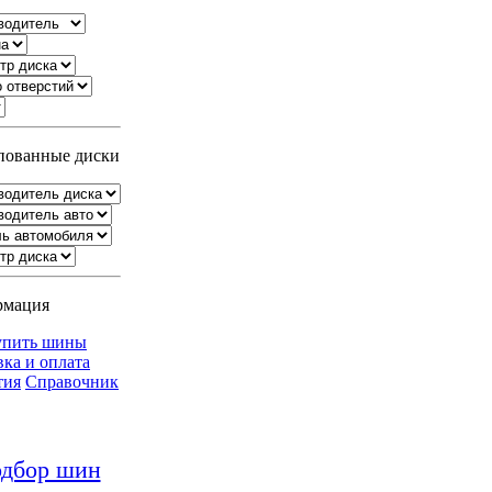
ованные диски
рмация
упить шины
вка и оплата
тия
Справочник
дбор шин