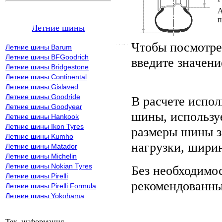
А
п
Летние шины
Чтобы посмотре
Летние шины Barum
Летние шины BFGoodrich
введите значени
Летние шины Bridgestone
Летние шины Continental
Летние шины Gislaved
Летние шины Goodride
В расчете испо
Летние шины Goodyear
шины, использу
Летние шины Hankook
Летние шины Ikon Tyres
размеры шины за
Летние шины Kumho
нагрузки, шири
Летние шины Matador
Летние шины Michelin
Летние шины Nokian Tyres
Без необходимо
Летние шины Pirelli
рекомендованны
Летние шины Pirelli Formula
Летние шины Yokohama
Тех. информация