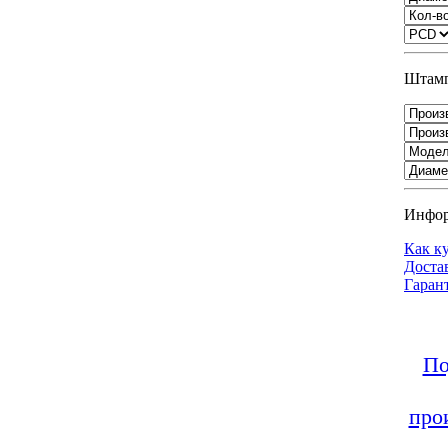
Штамп
Инфо
Как к
Доста
Гаран
По
про