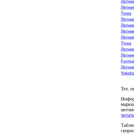
Летни
Летни
Tyres
Летни
Летни
Летние
Летни
Tyres
Летние
Летние
Formu
Летни
Yokoh
Тех. 
Инфор
марки
автом
читать
Табли
скоро