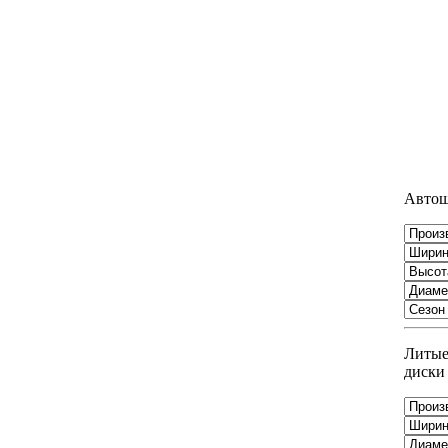
Авто
Литы
диски