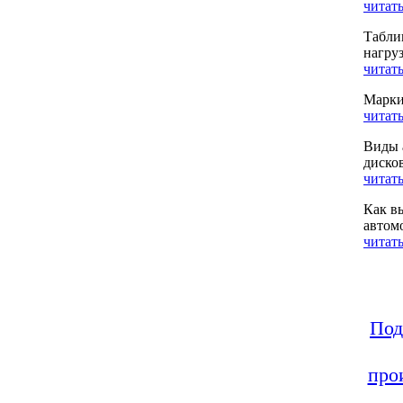
читать
Табли
нагру
читать
Марки
читать
Виды 
диско
читать
Как в
автом
читать
Под
про