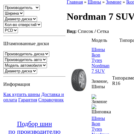
Главная
»
Шины
»
Зимние
»
Iko
Nordman 7 SU
Вид:
Список
/
Сетка
Модель
Типор
Штампованные диски
Шины
Ikon
Tyres
Nordman
7 SUV
Типоразме
Зимние,
R16
Информация
Шипы
Как купить шины
Доставка и
оплата
Гарантия
Справочник
Шины
Подбор шин
Ikon
Tyres
по производителю