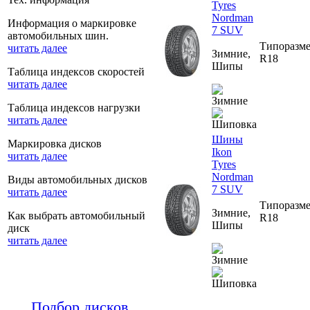
Tyres
Nordman
Информация о маркировке
7 SUV
автомобильных шин.
Типоразме
читать далее
Зимние,
R18
Шипы
Таблица индексов скоростей
читать далее
Таблица индексов нагрузки
читать далее
Шины
Маркировка дисков
Ikon
читать далее
Tyres
Nordman
Виды автомобильных дисков
7 SUV
читать далее
Типоразме
Зимние,
Как выбрать автомобильный
R18
Шипы
диск
читать далее
Подбор дисков