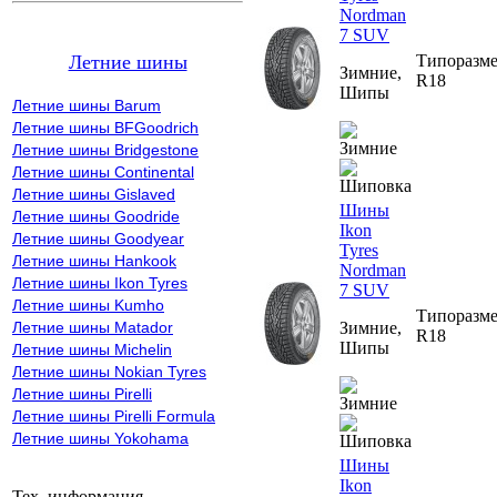
Nordman
7 SUV
Типоразме
Летние шины
Зимние,
R18
Шипы
Летние шины Barum
Летние шины BFGoodrich
Летние шины Bridgestone
Летние шины Continental
Летние шины Gislaved
Шины
Летние шины Goodride
Ikon
Летние шины Goodyear
Tyres
Летние шины Hankook
Nordman
Летние шины Ikon Tyres
7 SUV
Летние шины Kumho
Типоразме
Зимние,
Летние шины Matador
R18
Шипы
Летние шины Michelin
Летние шины Nokian Tyres
Летние шины Pirelli
Летние шины Pirelli Formula
Летние шины Yokohama
Шины
Ikon
Тех. информация