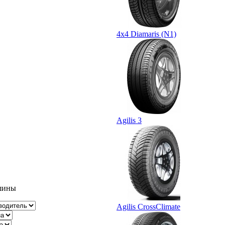
4x4 Diamaris (N1)
Agilis 3
шины
Agilis CrossClimate