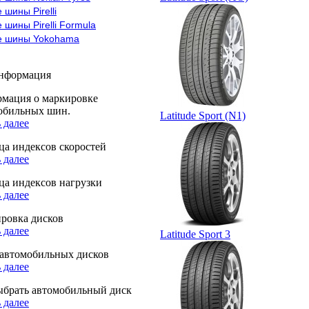
 шины Pirelli
 шины Pirelli Formula
е шины Yokohama
информация
мация о маркировке
обильных шин.
Latitude Sport (N1)
 далее
ца индексов скоростей
 далее
ца индексов нагрузки
 далее
ровка дисков
 далее
Latitude Sport 3
автомобильных дисков
 далее
ыбрать автомобильный диск
 далее