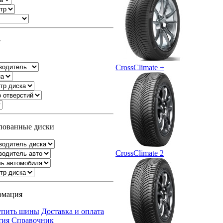
е
CrossClimate +
ованные диски
CrossClimate 2
рмация
упить шины
Доставка и оплата
тия
Справочник