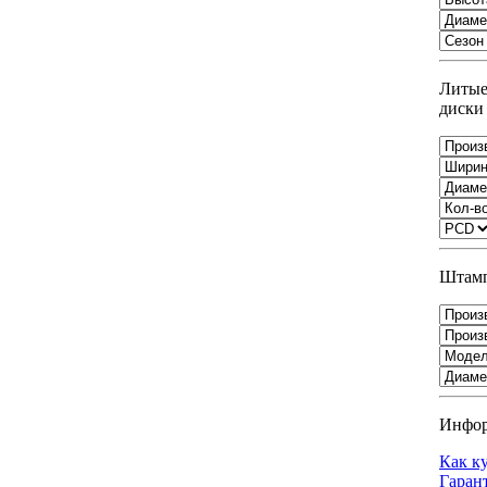
Литы
диски
Штамп
Инфо
Как к
Гаран