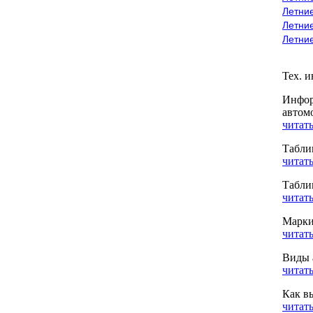
Летние
Летние
Летни
Тех. 
Инфор
автом
читать
Табли
читать
Табли
читать
Марки
читать
Виды 
читать
Как в
читать