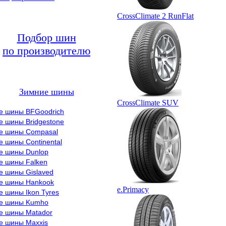
CrossClimate 2 RunFlat
Подбор шин
по производителю
Зимние шины
CrossClimate SUV
е шины BFGoodrich
е шины Bridgestone
е шины Compasal
 шины Continental
е шины Dunlop
е шины Falken
е шины Gislaved
е шины Hankook
e.Primacy
 шины Ikon Tyres
е шины Kumho
е шины Matador
е шины Maxxis