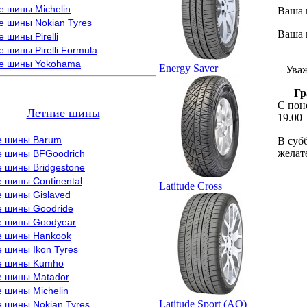
е шины Michelin
Ваша 
е шины Nokian Tyres
Ваша 
 шины Pirelli
 шины Pirelli Formula
ВН
е шины Yokohama
Energy Saver
Уваж
Гр
С пон
Летние шины
19.00
е шины Barum
В суб
желат
е шины BFGoodrich
 шины Bridgestone
 шины Continental
Latitude Cross
е шины Gislaved
е шины Goodride
е шины Goodyear
е шины Hankook
 шины Ikon Tyres
е шины Kumho
е шины Matador
 шины Michelin
Latitude Sport (AO)
 шины Nokian Tyres