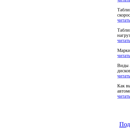
Табли
скоро
читать
Табли
нагру
читать
Марки
читать
Виды 
диско
читать
Как в
автом
читать
Под