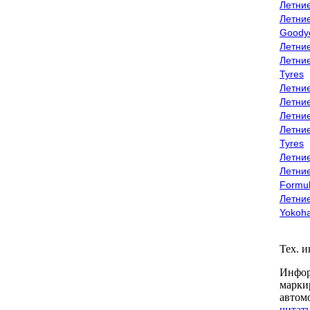
Летни
Летни
Goody
Летни
Летни
Tyres
Летни
Летни
Летние
Летни
Tyres
Летние
Летние
Formu
Летни
Yokoh
Тех. 
Инфор
марки
автом
читать