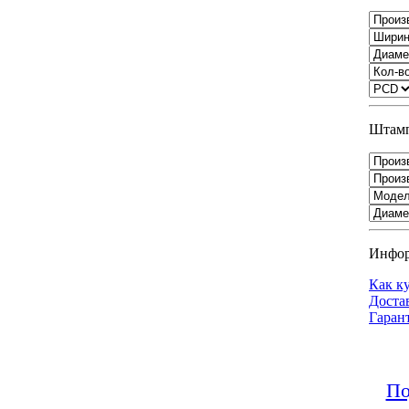
Штамп
Инфо
Как к
Доста
Гаран
По