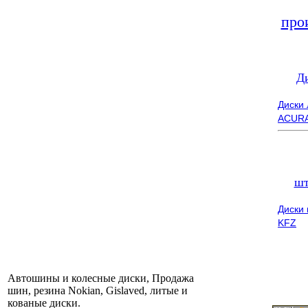
про
Д
Диски
ACUR
шт
Диски
KFZ
Автошины и колесные диски, Продажа
шин, резина Nokian, Gislaved, литые и
кованые диски.