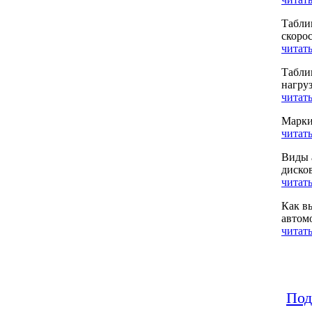
Табли
скоро
читать
Табли
нагру
читать
Марки
читать
Виды 
диско
читать
Как в
автом
читать
Под