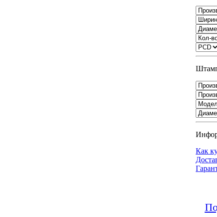
Штамп
Инфо
Как к
Доста
Гаран
По