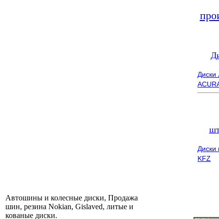
про
Д
Диски
ACUR
шт
Диски
KFZ
Автошины и колесные диски, Продажа
шин, резина Nokian, Gislaved, литые и
кованые диски.