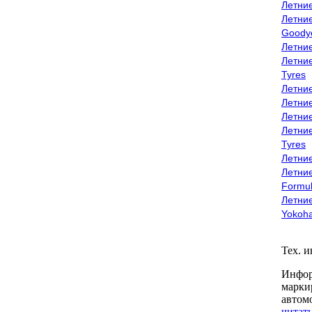
Летни
Летни
Goody
Летни
Летни
Tyres
Летни
Летни
Летние
Летни
Tyres
Летние
Летние
Formu
Летни
Yokoh
Тех. 
Инфор
марки
автом
читать