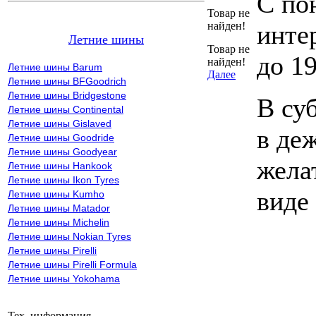
С по
Товар не
найден!
инте
Летние шины
Товар не
до 19
найден!
Летние шины Barum
Далее
Летние шины BFGoodrich
Летние шины Bridgestone
В су
Летние шины Continental
Летние шины Gislaved
в де
Летние шины Goodride
Летние шины Goodyear
жела
Летние шины Hankook
Летние шины Ikon Tyres
виде
Летние шины Kumho
Летние шины Matador
Летние шины Michelin
Летние шины Nokian Tyres
Летние шины Pirelli
Летние шины Pirelli Formula
Летние шины Yokohama
Тех. информация