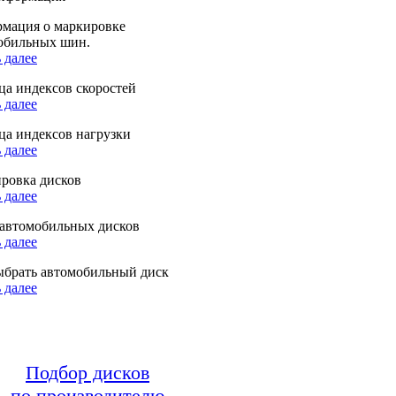
мация о маркировке
обильных шин.
 далее
ца индексов скоростей
 далее
ца индексов нагрузки
 далее
ровка дисков
 далее
автомобильных дисков
 далее
ыбрать автомобильный диск
 далее
Подбор дисков
по производителю