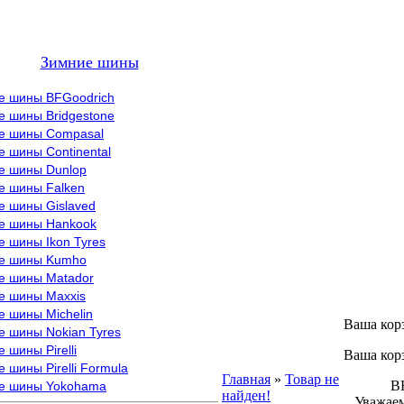
Зимние шины
е шины BFGoodrich
е шины Bridgestone
е шины Compasal
 шины Continental
е шины Dunlop
е шины Falken
е шины Gislaved
е шины Hankook
 шины Ikon Tyres
е шины Kumho
е шины Matador
е шины Maxxis
е шины Michelin
Ваша кор
е шины Nokian Tyres
 шины Pirelli
Ваша кор
 шины Pirelli Formula
Главная
»
Товар не
ВНИМ
е шины Yokohama
найден!
Уважаем