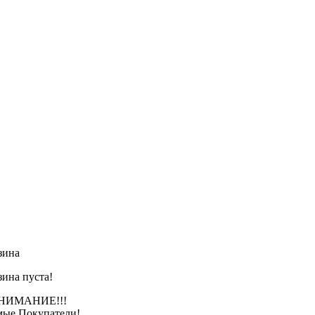
зина
зина пуста!
АНИЕ!!!
ые Покупатели!