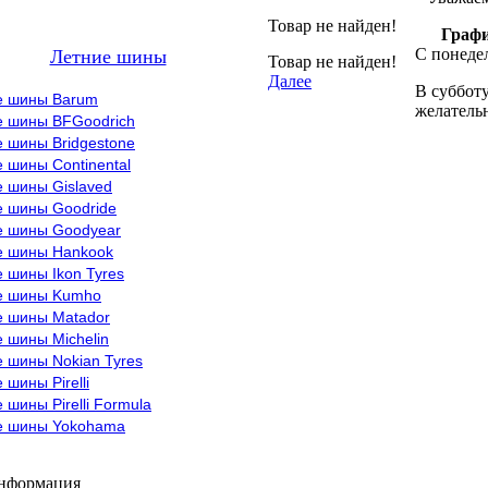
Товар не найден!
Графи
С понедел
Летние шины
Товар не найден!
Далее
В субботу
е шины Barum
желательн
е шины BFGoodrich
 шины Bridgestone
 шины Continental
е шины Gislaved
е шины Goodride
е шины Goodyear
е шины Hankook
 шины Ikon Tyres
е шины Kumho
е шины Matador
 шины Michelin
 шины Nokian Tyres
 шины Pirelli
 шины Pirelli Formula
е шины Yokohama
информация