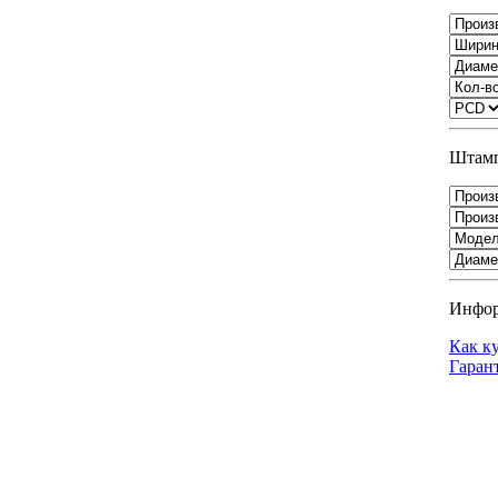
Штамп
Инфо
Как к
Гаран