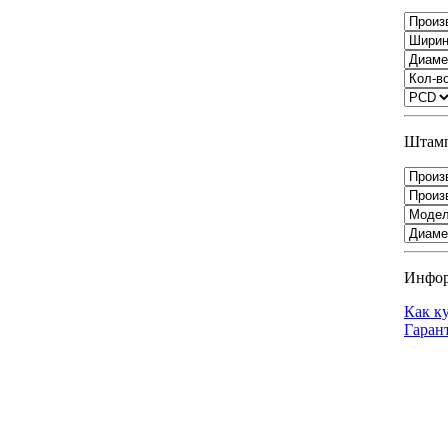
Штамп
Инфо
Как к
Гаран