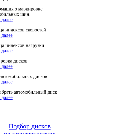
мация о маркировке
обильных шин.
 далее
ца индексов скоростей
 далее
ца индексов нагрузки
 далее
ровка дисков
 далее
автомобильных дисков
 далее
ыбрать автомобильный диск
 далее
Подбор дисков
по производителю