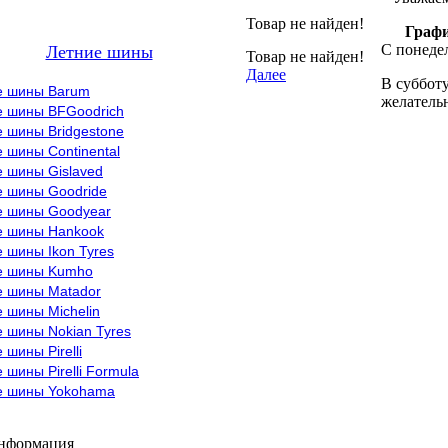
Товар не найден!
Графи
С понедел
Летние шины
Товар не найден!
Далее
В субботу
е шины Barum
желательн
е шины BFGoodrich
 шины Bridgestone
 шины Continental
е шины Gislaved
е шины Goodride
е шины Goodyear
е шины Hankook
 шины Ikon Tyres
е шины Kumho
е шины Matador
 шины Michelin
 шины Nokian Tyres
 шины Pirelli
 шины Pirelli Formula
е шины Yokohama
информация