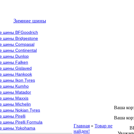
Зимние шины
е шины BFGoodrich
е шины Bridgestone
е шины Compasal
 шины Continental
е шины Dunlop
е шины Falken
е шины Gislaved
е шины Hankook
 шины Ikon Tyres
е шины Kumho
е шины Matador
е шины Maxxis
е шины Michelin
Ваша кор
е шины Nokian Tyres
 шины Pirelli
Ваша кор
 шины Pirelli Formula
Главная
»
Товар не
ВНИМ
е шины Yokohama
найден!
Уважаем