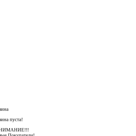
зина
зина пуста!
АНИЕ!!!
ые Покупатели!