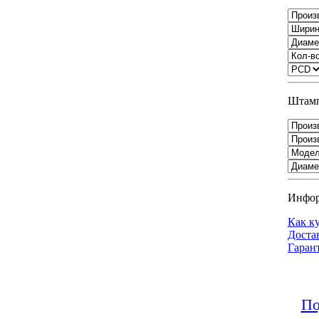
Штамп
Инфо
Как к
Доста
Гаран
По