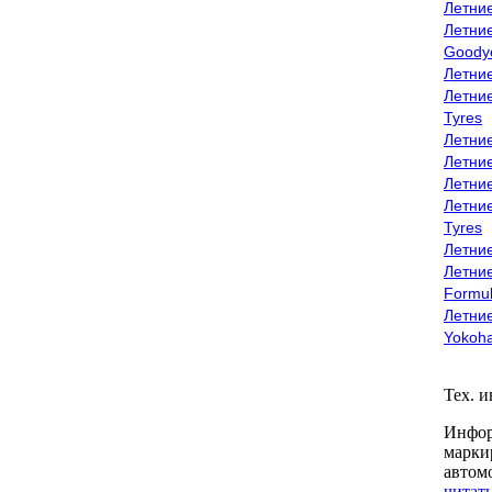
Летни
Летни
Goody
Летни
Летни
Tyres
Летни
Летни
Летние
Летни
Tyres
Летние
Летние
Formu
Летни
Yokoh
Тех. 
Инфор
марки
автом
читать