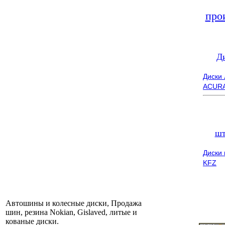
про
Д
Диски
ACUR
шт
Диски
KFZ
Автошины и колесные диски, Продажа
шин, резина Nokian, Gislaved, литые и
кованые диски.