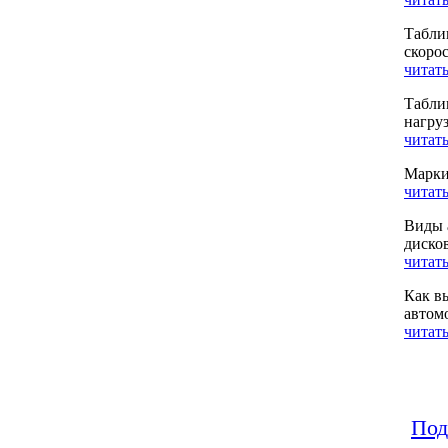
Табли
скоро
читать
Табли
нагру
читать
Марки
читать
Виды 
диско
читать
Как в
автом
читать
Под