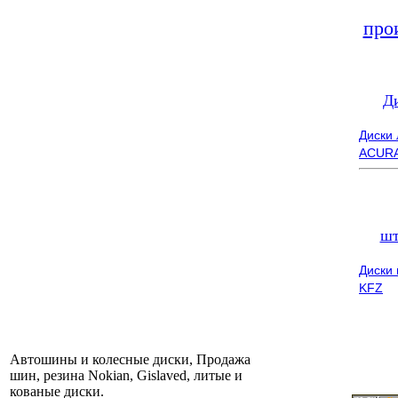
про
Д
Диски
ACUR
шт
Диски
KFZ
Автошины и колесные диски, Продажа
шин, резина Nokian, Gislaved, литые и
кованые диски.