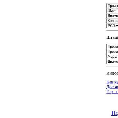
Штамп
Инфо
Как к
Доста
Гаран
По