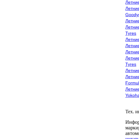
Летни
Летни
Goody
Летни
Летни
Tyres
Летни
Летни
Летние
Летни
Tyres
Летние
Летние
Formu
Летни
Yokoh
Тех. 
Инфор
марки
автом
читать