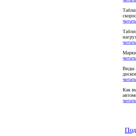
Табли
скоро
читать
Табли
нагру
читать
Марки
читать
Виды 
диско
читать
Как в
автом
читать
Под