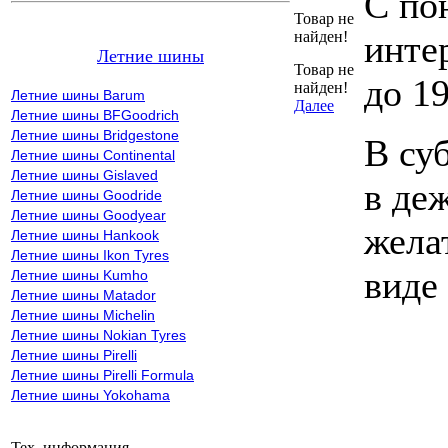
С по
Товар не
найден!
инте
Летние шины
Товар не
до 19
найден!
Летние шины Barum
Далее
Летние шины BFGoodrich
Летние шины Bridgestone
В су
Летние шины Continental
Летние шины Gislaved
в де
Летние шины Goodride
Летние шины Goodyear
жела
Летние шины Hankook
Летние шины Ikon Tyres
виде
Летние шины Kumho
Летние шины Matador
Летние шины Michelin
Летние шины Nokian Tyres
Летние шины Pirelli
Летние шины Pirelli Formula
Летние шины Yokohama
Тех. информация