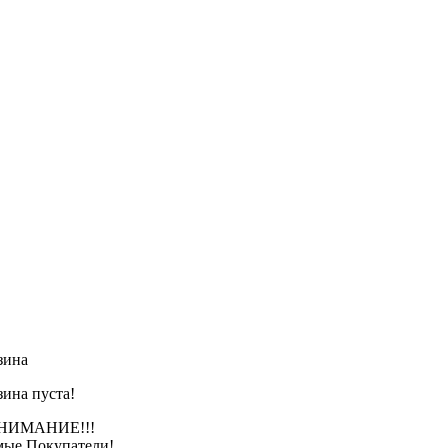
зина
зина пуста!
АНИЕ!!!
ые Покупатели!