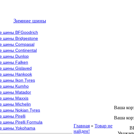
Зимние шины
е шины BFGoodrich
е шины Bridgestone
е шины Compasal
 шины Continental
е шины Dunlop
е шины Falken
е шины Gislaved
е шины Hankook
 шины Ikon Tyres
е шины Kumho
е шины Matador
е шины Maxxis
е шины Michelin
Ваша кор
е шины Nokian Tyres
 шины Pirelli
Ваша кор
 шины Pirelli Formula
Главная
»
Товар не
ВНИМ
е шины Yokohama
найден!
Уважаем