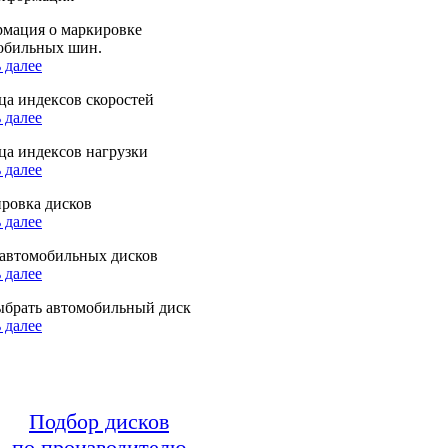
мация о маркировке
обильных шин.
 далее
ца индексов скоростей
 далее
ца индексов нагрузки
 далее
ровка дисков
 далее
автомобильных дисков
 далее
ыбрать автомобильный диск
 далее
Подбор дисков
по производителю