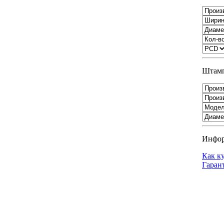
Штамп
Инфо
Как к
Гаран