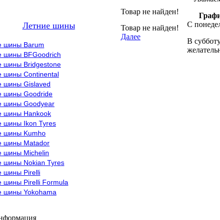
Товар не найден!
Графи
С понедел
Летние шины
Товар не найден!
Далее
В субботу
е шины Barum
желательн
е шины BFGoodrich
 шины Bridgestone
 шины Continental
е шины Gislaved
е шины Goodride
е шины Goodyear
е шины Hankook
 шины Ikon Tyres
е шины Kumho
е шины Matador
 шины Michelin
 шины Nokian Tyres
 шины Pirelli
 шины Pirelli Formula
е шины Yokohama
информация