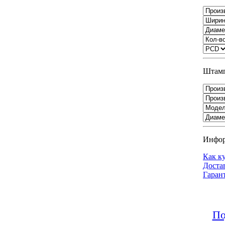
Штамп
Инфо
Как к
Доста
Гаран
По