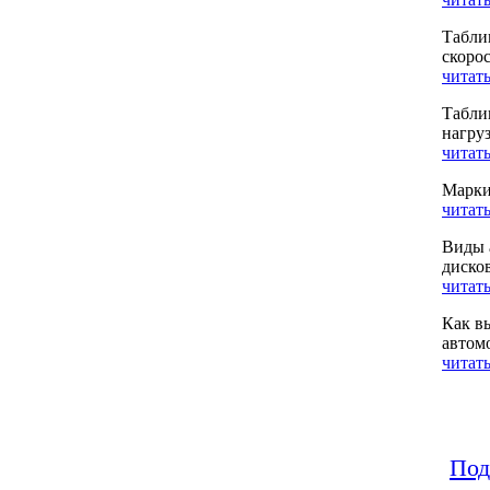
Табли
скоро
читать
Табли
нагру
читать
Марки
читать
Виды 
диско
читать
Как в
автом
читать
Под