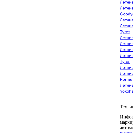
Летни
Летни
Goody
Летни
Летни
Tyres
Летни
Летни
Летние
Летни
Tyres
Летние
Летние
Formu
Летни
Yokoh
Тех. 
Инфор
марки
автом
читать