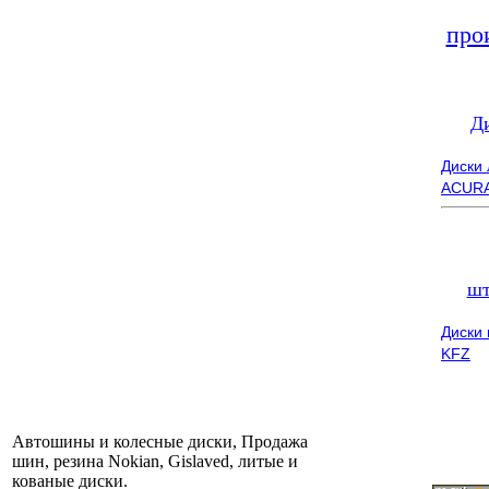
про
Д
Диски
ACUR
шт
Диски
KFZ
Автошины и колесные диски, Продажа
шин, резина Nokian, Gislaved, литые и
кованые диски.