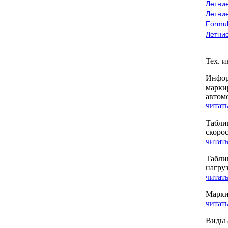
Летние
Летние
Formu
Летни
Тех. 
Инфор
марки
автом
читать
Табли
скоро
читать
Табли
нагру
читать
Марки
читать
Виды 