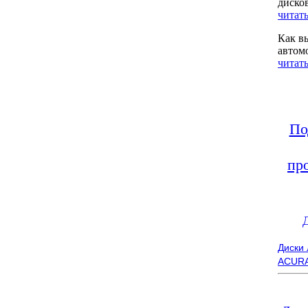
диско
читать
Как в
автом
читать
По
пр
Диски
ACUR