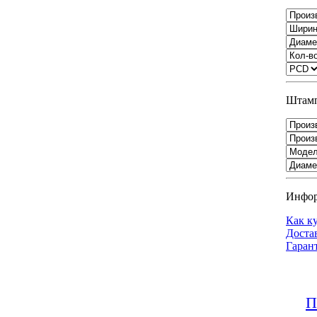
Штамп
Инфо
Как к
Доста
Гаран
П