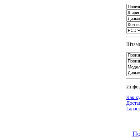
Штамп
Инфо
Как к
Доста
Гаран
По