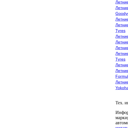
Летни
Летни
Goody
Летни
Летни
Tyres
Летни
Летни
Летние
Летни
Tyres
Летние
Летние
Formu
Летни
Yokoh
Тех. 
Инфор
марки
автом
читать