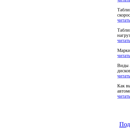
Табли
скоро
читать
Табли
нагру
читать
Марки
читать
Виды 
диско
читать
Как в
автом
читать
Под