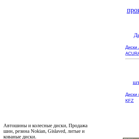
про
Д
Диски
ACUR
шт
Диски
KFZ
Автошины и колесные диски, Продажа
шин, резина Nokian, Gislaved, литые и
кованые диски.