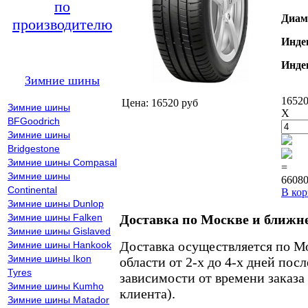
по
Диам
производителю
Инде
Инде
Зимние шины
16520
Цена: 16520 руб
Зимние шины
X
BFGoodrich
Зимние шины
Bridgestone
Зимние шины Compasal
=
Зимние шины
66080
Continental
В кор
Зимние шины Dunlop
Зимние шины Falken
Доставка по Москве и ближн
Зимние шины Gislaved
Доставка осуществляется по М
Зимние шины Hankook
Зимние шины Ikon
области от 2-х до 4-х дней пос
Tyres
зависимости от времени заказа
Зимние шины Kumho
клиента).
Зимние шины Matador