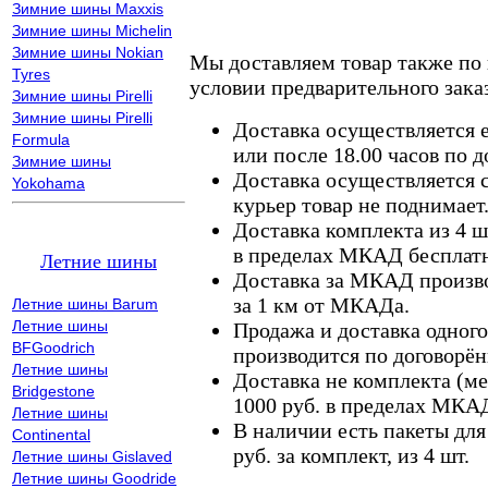
Зимние шины Maxxis
Зимние шины Michelin
Зимние шины Nokian
Мы доставляем товар также по
Tyres
условии предварительного заказ
Зимние шины Pirelli
Зимние шины Pirelli
Доставка осуществляется е
Formula
или после 18.00 часов по 
Зимние шины
Доставка осуществляется с
Yokohama
курьер товар не поднимает
Доставка комплекта из 4 ш
в пределах МКАД бесплатн
Летние шины
Доставка за МКАД произво
за 1 км от МКАДа.
Летние шины Barum
Летние шины
Продажа и доставка одного,
BFGoodrich
производится по договорён
Летние шины
Доставка не комплекта (ме
Bridgestone
1000 руб. в пределах МКА
Летние шины
В наличии есть пакеты дл
Continental
руб. за комплект, из 4 шт.
Летние шины Gislaved
Летние шины Goodride