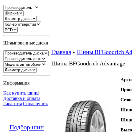
Штампованные диски
Главная
»
Шины BFGoodrich Ad
Шины BFGoodrich Advantage
Арти
Информация
Прои
Как купить шины
Доставка и оплата
Сезо
Гарантия
Справочник
Шипо
Шири
Подбор шин
Высо