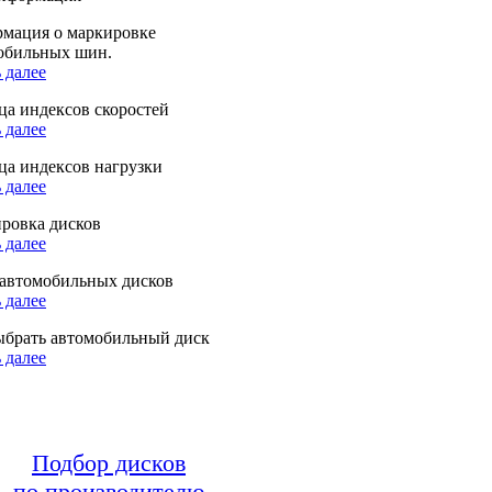
мация о маркировке
обильных шин.
 далее
ца индексов скоростей
 далее
ца индексов нагрузки
 далее
ровка дисков
 далее
автомобильных дисков
 далее
ыбрать автомобильный диск
 далее
Подбор дисков
по производителю