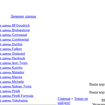
Зимние шины
е шины BFGoodrich
е шины Bridgestone
е шины Compasal
 шины Continental
е шины Dunlop
е шины Falken
е шины Gislaved
е шины Hankook
 шины Ikon Tyres
е шины Kumho
е шины Matador
е шины Maxxis
е шины Michelin
Ваша кор
е шины Nokian Tyres
 шины Pirelli
Ваша кор
 шины Pirelli Formula
Главная
»
Товар не
ВНИМ
е шины Yokohama
найден!
Уважаем