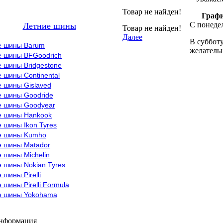
Товар не найден!
Графи
С понедел
Летние шины
Товар не найден!
Далее
В субботу
е шины Barum
желательн
е шины BFGoodrich
 шины Bridgestone
 шины Continental
е шины Gislaved
е шины Goodride
е шины Goodyear
е шины Hankook
 шины Ikon Tyres
е шины Kumho
е шины Matador
 шины Michelin
 шины Nokian Tyres
 шины Pirelli
 шины Pirelli Formula
е шины Yokohama
информация