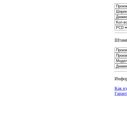
Штамп
Инфо
Как к
Гаран