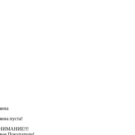
зина
зина пуста!
АНИЕ!!!
ые Покупатели!