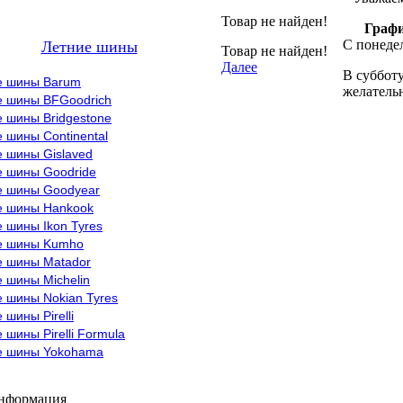
Товар не найден!
Графи
С понедел
Летние шины
Товар не найден!
Далее
В субботу
е шины Barum
желательн
е шины BFGoodrich
 шины Bridgestone
 шины Continental
е шины Gislaved
е шины Goodride
е шины Goodyear
е шины Hankook
 шины Ikon Tyres
е шины Kumho
е шины Matador
 шины Michelin
 шины Nokian Tyres
 шины Pirelli
 шины Pirelli Formula
е шины Yokohama
информация