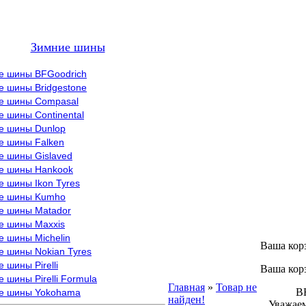
Зимние шины
е шины BFGoodrich
е шины Bridgestone
е шины Compasal
 шины Continental
е шины Dunlop
е шины Falken
е шины Gislaved
е шины Hankook
 шины Ikon Tyres
е шины Kumho
е шины Matador
е шины Maxxis
е шины Michelin
Ваша кор
е шины Nokian Tyres
 шины Pirelli
Ваша кор
 шины Pirelli Formula
Главная
»
Товар не
ВНИМ
е шины Yokohama
найден!
Уважаем