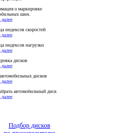
мация о маркировке
обильных шин.
 далее
ца индексов скоростей
 далее
ца индексов нагрузки
 далее
ровка дисков
 далее
автомобильных дисков
 далее
ыбрать автомобильный диск
 далее
Подбор дисков
по производителю