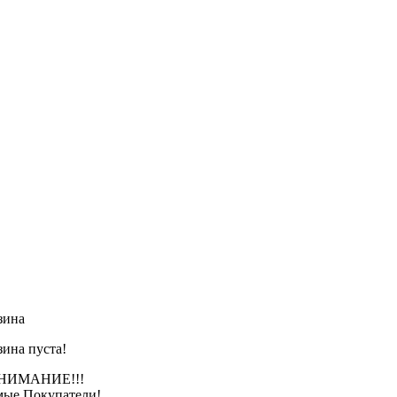
зина
зина пуста!
АНИЕ!!!
ые Покупатели!