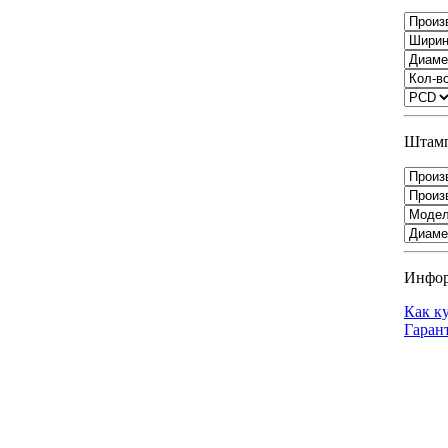
Штамп
Инфо
Как к
Гаран