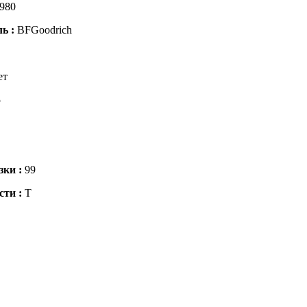
980
ль :
BFGoodrich
ет
5
зки :
99
сти :
T