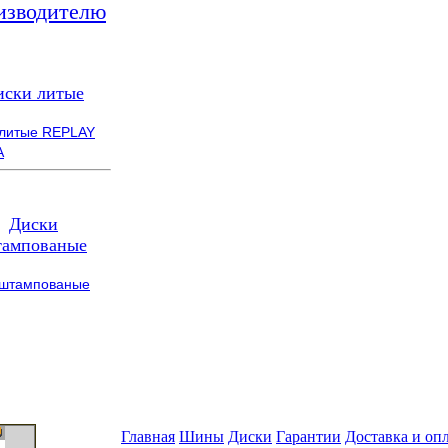
изводителю
иски литые
 литые REPLAY
A
Диски
ампованые
 штампованые
Главная
Шины
Диски
Гарантии
Доставка и оп