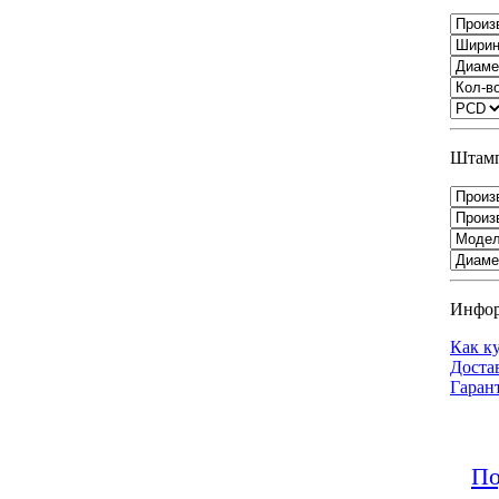
Штамп
Инфо
Как к
Доста
Гаран
По