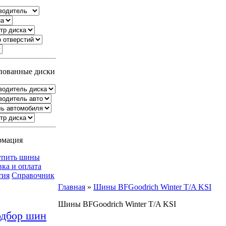
ованные диски
рмация
упить шины
вка и оплата
тия
Справочник
Главная
»
Шины BFGoodrich Winter T/A KSI
Шины BFGoodrich Winter T/A KSI
дбор шин