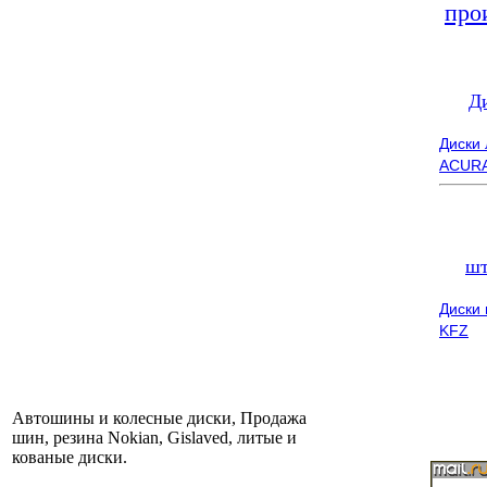
про
Д
Диски
ACUR
шт
Диски
KFZ
Автошины и колесные диски, Продажа
шин, резина Nokian, Gislaved, литые и
кованые диски.