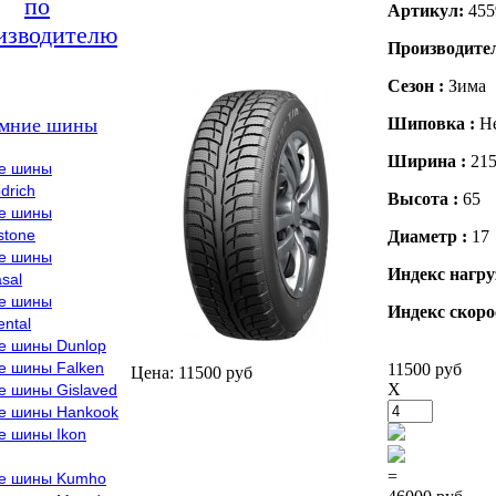
по
Артикул:
455
изводителю
Производите
Сезон :
Зима
мние шины
Шиповка :
Н
Ширина :
21
е шины
drich
Высота :
65
е шины
stone
Диаметр :
17
е шины
Индекс нагру
sal
е шины
Индекс скоро
ental
е шины Dunlop
е шины Falken
11500 руб
Цена: 11500 руб
X
е шины Gislaved
е шины Hankook
е шины Ikon
=
е шины Kumho