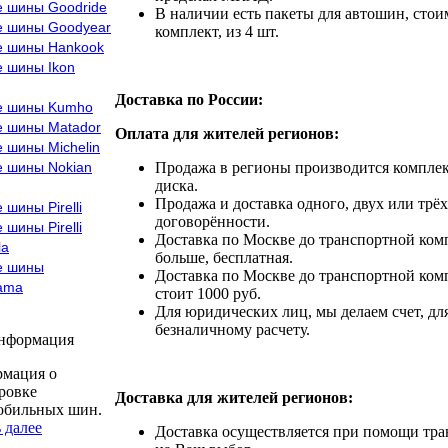
е шины Goodride
В наличии есть пакеты для автошин, стоим
е шины Goodyear
комплект, из 4 шт.
е шины Hankook
е шины Ikon
Доставка по России:
е шины Kumho
е шины Matador
Оплата для жителей регионов:
 шины Michelin
е шины Nokian
Продажа в регионы производится комплек
диска.
Продажа и доставка одного, двух или трёх
 шины Pirelli
договорённости.
 шины Pirelli
Доставка по Москве до транспортной комп
la
больше, бесплатная.
е шины
Доставка по Москве до транспортной комп
ama
стоит 1000 руб.
Для юридических лиц, мы делаем счет, дл
безналичному расчету.
информация
мация о
ровке
Доставка для жителей регионов:
обильных шин.
 далее
Доставка осуществляется при помощи тр