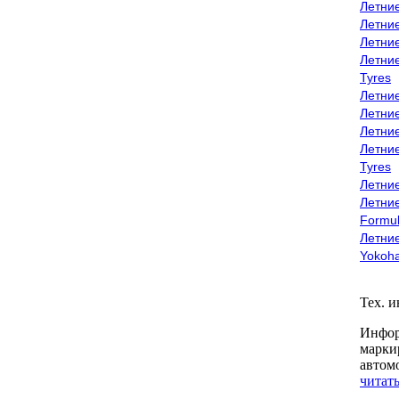
Летни
Летни
Летни
Летни
Tyres
Летни
Летни
Летние
Летни
Tyres
Летние
Летние
Formu
Летни
Yokoh
Тех. 
Инфор
марки
автом
читать