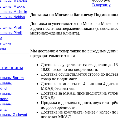
46000 руб
е шины Matador
В корзину
е шины Maxxis
е шины Michelin
Доставка по Москве и ближнему Подмосковь
е шины Nokian
Доставка осуществляется по Москве и Московско
 шины Pirelli
х дней после подтверждения заказа (в зависимос
 шины Pirelli
местонахождения клиента).
la
е шины
ama
Мы доставляем товар также по выходным дням 
предварительного заказа.
Доставка осуществляется ежедневно до 18
тние шины
18.00 часов по договорённости.
Доставка осуществляется строго до подъез
е шины Barum
товар не поднимает.
е шины
Доставка комплекта из 4 шин или 4 диско
drich
МКАД бесплатная.
Доставка за МКАД производится на условия
е шины
МКАДа.
stone
Продажа и доставка одного, двух или трёх
е шины
по договорённости.
ental
Доставка не комплекта (менее 4 колес) по
е шины Gislaved
пределах МКАД.