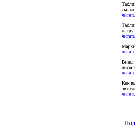
Табли
скоро
читать
Табли
нагру
читать
Марки
читать
Виды 
диско
читать
Как в
автом
читать
Под