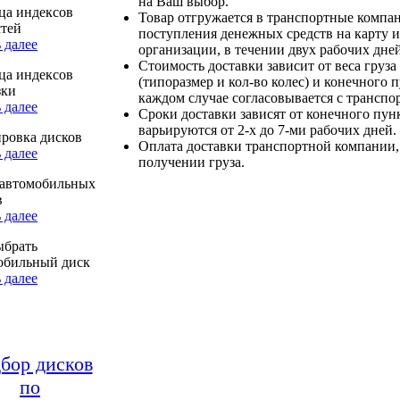
на Ваш выбор.
ца индексов
Товар отгружается в транспортные компа
стей
поступления денежных средств на карту и
 далее
организации, в течении двух рабочих дней
Стоимость доставки зависит от веса груза
ца индексов
(типоразмер и кол-во колес) и конечного 
зки
каждом случае согласовывается с транспо
 далее
Сроки доставки зависят от конечного пун
варьируются от 2-х до 7-ми рабочих дней.
ровка дисков
Оплата доставки транспортной компании,
 далее
получении груза.
автомобильных
в
 далее
ыбрать
обильный диск
 далее
бор дисков
по