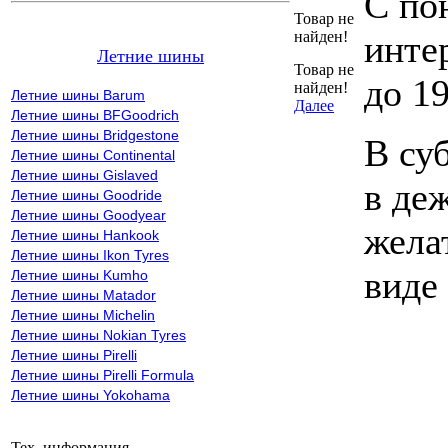
С по
Товар не
найден!
инте
Летние шины
Товар не
до 19
найден!
Летние шины Barum
Далее
Летние шины BFGoodrich
Летние шины Bridgestone
В су
Летние шины Continental
Летние шины Gislaved
в де
Летние шины Goodride
Летние шины Goodyear
жела
Летние шины Hankook
Летние шины Ikon Tyres
виде
Летние шины Kumho
Летние шины Matador
Летние шины Michelin
Летние шины Nokian Tyres
Летние шины Pirelli
Летние шины Pirelli Formula
Летние шины Yokohama
Тех. информация