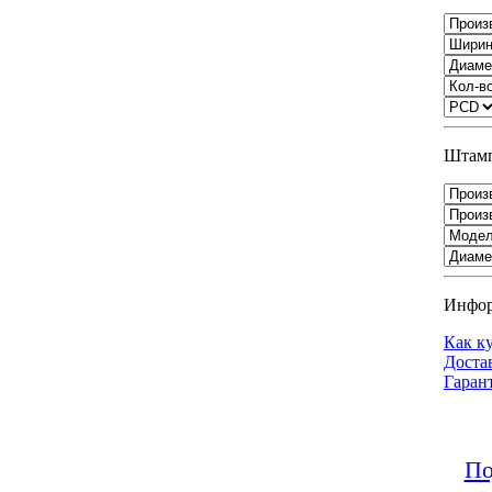
Штамп
Инфо
Как к
Доста
Гаран
По