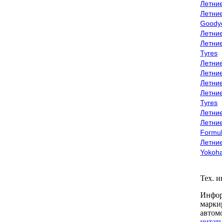
Летни
Летни
Goody
Летни
Летни
Tyres
Летни
Летни
Летние
Летни
Tyres
Летние
Летние
Formu
Летни
Yokoh
Тех. 
Инфор
марки
автом
читать