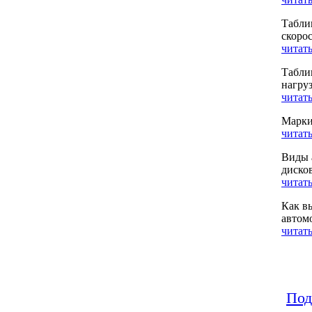
Табли
скоро
читать
Табли
нагру
читать
Марки
читать
Виды 
диско
читать
Как в
автом
читать
Под