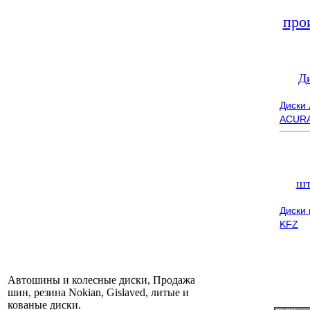
про
Д
Диски
ACUR
шт
Диски
KFZ
Автошины и колесные диски, Продажа
шин, резина Nokian, Gislaved, литые и
кованые диски.