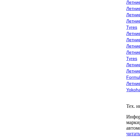
Летни
Летни
Летни
Летни
Tyres
Летни
Летни
Летние
Летни
Tyres
Летние
Летние
Formu
Летни
Yokoh
Тех. 
Инфор
марки
автом
читать