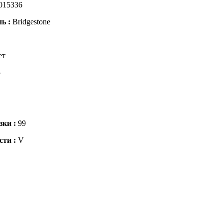
015336
ль :
Bridgestone
ет
5
зки :
99
сти :
V