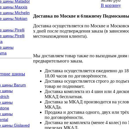
98340 руб
е шины Matador
В корзину
е шины Maxxis
е шины Michelin
Доставка по Москве и ближнему Подмосковь
е шины Nokian
Доставка осуществляется по Москве и Московско
 шины Pirelli
х дней после подтверждения заказа (в зависимос
 шины Pirelli
местонахождения клиента).
la
е шины
ama
Мы доставляем товар также по выходным дням 
предварительного заказа.
Доставка осуществляется ежедневно до 18
тние шины
18.00 часов по договорённости.
Доставка осуществляется строго до подъез
е шины Barum
товар не поднимает.
е шины
Доставка комплекта из 4 шин или 4 диско
drich
МКАД бесплатная.
Доставка за МКАД производится на условия
е шины
МКАДа.
stone
Продажа и доставка одного, двух или трёх
е шины
по договорённости.
ental
Доставка не комплекта (менее 4 колес) по
е шины Gislaved
пределах МКАД.