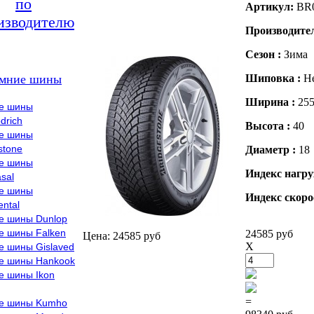
по
Артикул:
BR
изводителю
Производите
Сезон :
Зима
мние шины
Шиповка :
Н
Ширина :
25
е шины
drich
Высота :
40
е шины
stone
Диаметр :
18
е шины
Индекс нагру
sal
е шины
Индекс скоро
ental
е шины Dunlop
е шины Falken
24585 руб
Цена: 24585 руб
X
е шины Gislaved
е шины Hankook
е шины Ikon
=
е шины Kumho