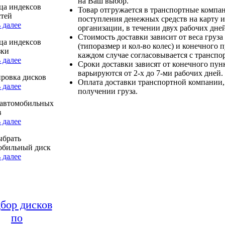
на Ваш выбор.
ца индексов
Товар отгружается в транспортные компа
стей
поступления денежных средств на карту и
 далее
организации, в течении двух рабочих дней
Стоимость доставки зависит от веса груза
ца индексов
(типоразмер и кол-во колес) и конечного 
зки
каждом случае согласовывается с транспо
 далее
Сроки доставки зависят от конечного пун
варьируются от 2-х до 7-ми рабочих дней.
ровка дисков
Оплата доставки транспортной компании,
 далее
получении груза.
автомобильных
в
 далее
ыбрать
обильный диск
 далее
бор дисков
по