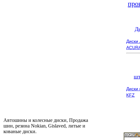
про
Д
Диски
ACUR
шт
Диски
KFZ
Автошины и колесные диски, Продажа
шин, резина Nokian, Gislaved, литые и
кованые диски.