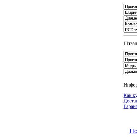
Штамп
Инфо
Как к
Доста
Гаран
По