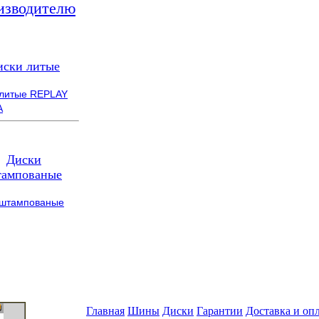
изводителю
иски литые
 литые REPLAY
A
Диски
ампованые
 штампованые
Главная
Шины
Диски
Гарантии
Доставка и оп