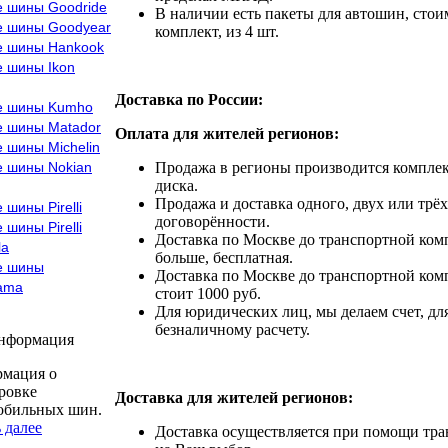
е шины Goodride
В наличии есть пакеты для автошин, стоим
е шины Goodyear
комплект, из 4 шт.
е шины Hankook
е шины Ikon
Доставка по России:
е шины Kumho
е шины Matador
Оплата для жителей регионов:
 шины Michelin
е шины Nokian
Продажа в регионы производится комплек
диска.
Продажа и доставка одного, двух или трёх
 шины Pirelli
договорённости.
 шины Pirelli
Доставка по Москве до транспортной комп
la
больше, бесплатная.
е шины
Доставка по Москве до транспортной комп
ama
стоит 1000 руб.
Для юридических лиц, мы делаем счет, дл
безналичному расчету.
информация
мация о
ровке
Доставка для жителей регионов:
обильных шин.
 далее
Доставка осуществляется при помощи тр