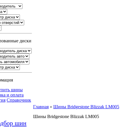
ованные диски
рмация
упить шины
вка и оплата
тия
Справочник
Главная
»
Шины Bridgestone Blizzak LM005
Шины Bridgestone Blizzak LM005
дбор шин