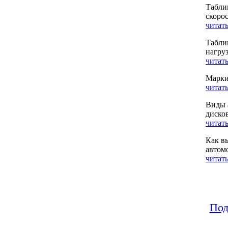
Табли
скоро
читать
Табли
нагру
читать
Марки
читать
Виды 
диско
читать
Как в
автом
читать
Под