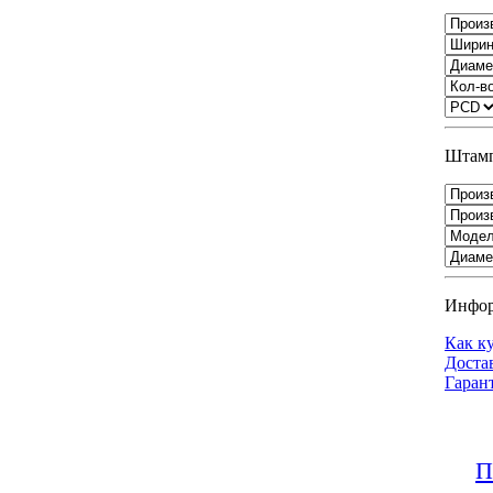
Штамп
Инфо
Как к
Доста
Гаран
П