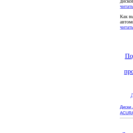
диско
читать
Как в
автом
читать
По
пр
Диски
ACUR