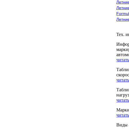
Летние
Летние
Formu
Летни
Тех. 
Инфор
марки
автом
читать
Табли
скоро
читать
Табли
нагру
читать
Марки
читать
Виды 