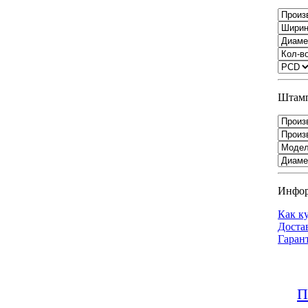
Штамп
Инфо
Как к
Доста
Гаран
П