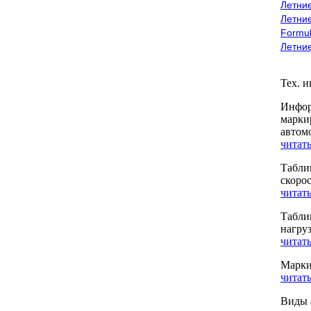
Летние
Летние
Formu
Летни
Тех. 
Инфор
марки
автом
читать
Табли
скоро
читать
Табли
нагру
читать
Марки
читать
Виды 