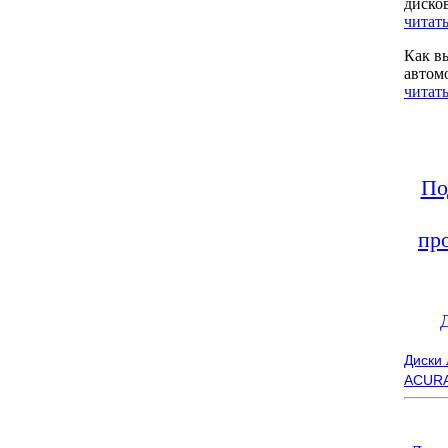
диско
читать
Как в
автом
читать
По
пр
Диски
ACUR