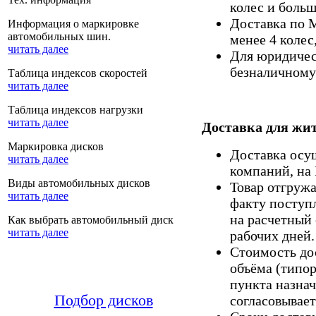
колес и больш
Доставка по 
Информация о маркировке
автомобильных шин.
менее 4 колес
читать далее
Для юридическ
безналичному 
Таблица индексов скоростей
читать далее
Таблица индексов нагрузки
читать далее
Доставка для жит
Маркировка дисков
Доставка осу
читать далее
компаний, на
Виды автомобильных дисков
Товар отгруж
читать далее
факту поступ
на расчетный 
Как выбрать автомобильный диск
читать далее
рабочих дней.
Стоимость дос
объёма (типор
пункта назнач
Подбор дисков
согласовывает