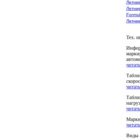
Летние
Летние
Formu
Летни
Тех. 
Инфор
марки
автом
читать
Табли
скоро
читать
Табли
нагру
читать
Марки
читать
Виды 