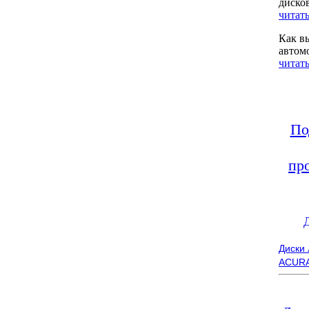
диско
читать
Как в
автом
читать
По
пр
Диски
ACUR