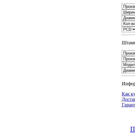
Штамп
Инфо
Как к
Доста
Гаран
П