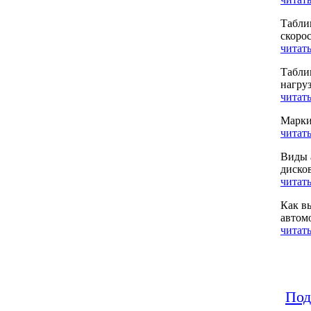
Табли
скоро
читать
Табли
нагру
читать
Марки
читать
Виды 
диско
читать
Как в
автом
читать
Под