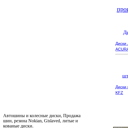
про
Д
Диски
ACUR
шт
Диски
KFZ
Автошины и колесные диски, Продажа
шин, резина Nokian, Gislaved, литые и
кованые диски.