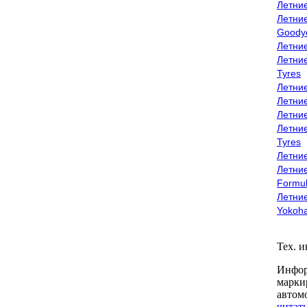
Летни
Летни
Goody
Летни
Летни
Tyres
Летни
Летни
Летние
Летни
Tyres
Летние
Летние
Formu
Летни
Yokoh
Тех. 
Инфор
марки
автом
читать