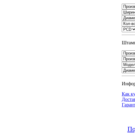
Штамп
Инфо
Как к
Доста
Гаран
По