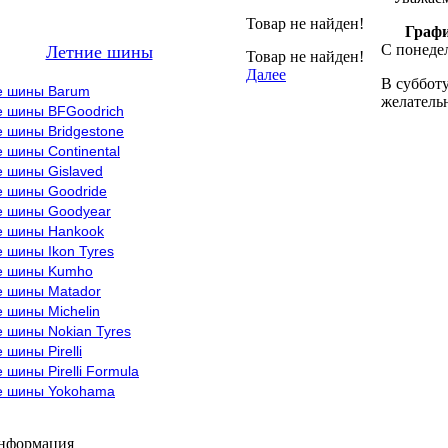
Товар не найден!
Графи
С понедел
Летние шины
Товар не найден!
Далее
В субботу
е шины Barum
желательн
е шины BFGoodrich
 шины Bridgestone
 шины Continental
е шины Gislaved
е шины Goodride
е шины Goodyear
е шины Hankook
 шины Ikon Tyres
е шины Kumho
е шины Matador
 шины Michelin
 шины Nokian Tyres
 шины Pirelli
 шины Pirelli Formula
е шины Yokohama
информация