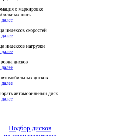
мация о маркировке
обильных шин.
 далее
ца индексов скоростей
 далее
ца индексов нагрузки
 далее
ровка дисков
 далее
автомобильных дисков
 далее
ыбрать автомобильный диск
 далее
Подбор дисков
по производителю