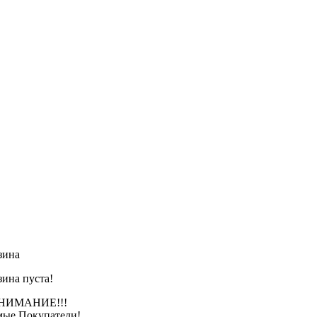
зина
зина пуста!
АНИЕ!!!
ые Покупатели!