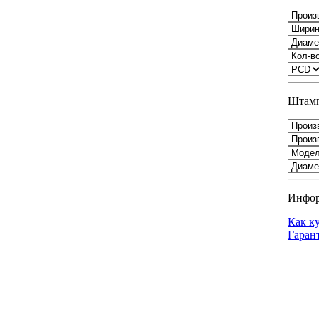
Штамп
Инфо
Как к
Гаран