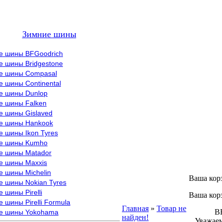
Зимние шины
е шины BFGoodrich
е шины Bridgestone
е шины Compasal
 шины Continental
е шины Dunlop
е шины Falken
е шины Gislaved
е шины Hankook
 шины Ikon Tyres
е шины Kumho
е шины Matador
е шины Maxxis
е шины Michelin
Ваша кор
е шины Nokian Tyres
 шины Pirelli
Ваша кор
 шины Pirelli Formula
Главная
»
Товар не
ВНИМ
е шины Yokohama
найден!
Уважаем