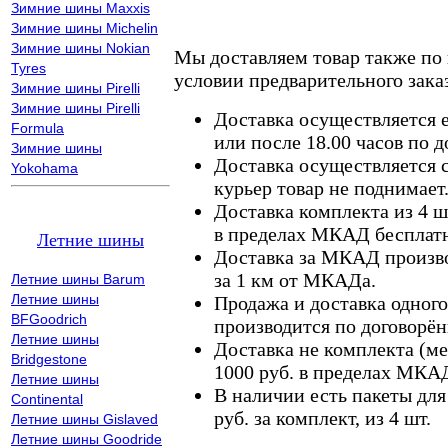
Зимние шины Maxxis
Зимние шины Michelin
Зимние шины Nokian
Мы доставляем товар также по
Tyres
условии предварительного заказ
Зимние шины Pirelli
Зимние шины Pirelli
Доставка осуществляется е
Formula
или после 18.00 часов по 
Зимние шины
Доставка осуществляется с
Yokohama
курьер товар не поднимает
Доставка комплекта из 4 ш
в пределах МКАД бесплатн
Летние шины
Доставка за МКАД произво
за 1 км от МКАДа.
Летние шины Barum
Летние шины
Продажа и доставка одного,
BFGoodrich
производится по договорён
Летние шины
Доставка не комплекта (ме
Bridgestone
1000 руб. в пределах МКА
Летние шины
В наличии есть пакеты дл
Continental
руб. за комплект, из 4 шт.
Летние шины Gislaved
Летние шины Goodride