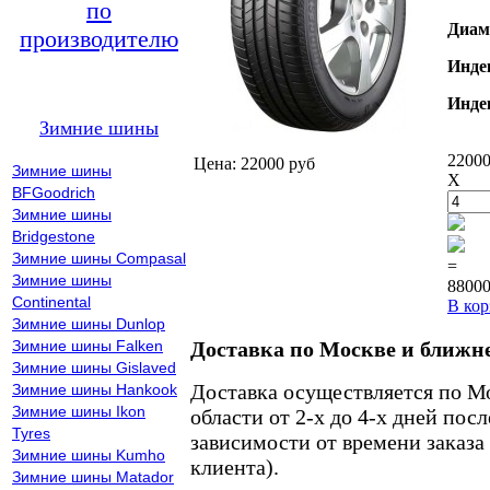
по
Диам
производителю
Инде
Инде
Зимние шины
22000
Цена: 22000 руб
Зимние шины
X
BFGoodrich
Зимние шины
Bridgestone
Зимние шины Compasal
=
Зимние шины
88000
Continental
В кор
Зимние шины Dunlop
Зимние шины Falken
Доставка по Москве и ближн
Зимние шины Gislaved
Доставка осуществляется по М
Зимние шины Hankook
Зимние шины Ikon
области от 2-х до 4-х дней пос
Tyres
зависимости от времени заказа
Зимние шины Kumho
клиента).
Зимние шины Matador