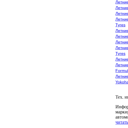
Летни
Летни
Летни
Летни
Tyres
Летни
Летни
Летние
Летни
Tyres
Летние
Летние
Formu
Летни
Yokoh
Тех. 
Инфор
марки
автом
читать