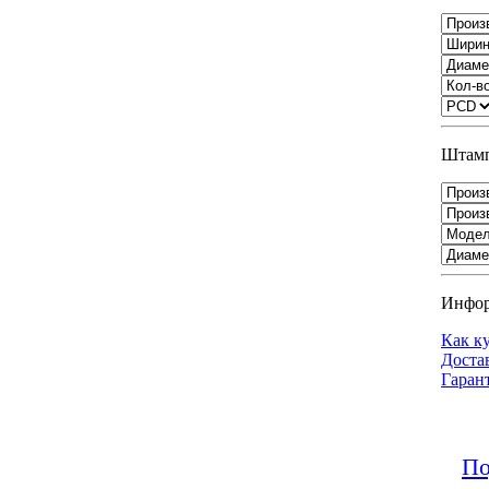
Штамп
Инфо
Как к
Доста
Гаран
По