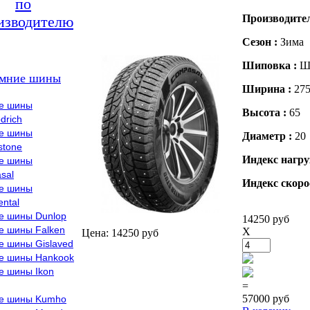
по
Производите
изводителю
Сезон :
Зима
Шиповка :
Ш
мние шины
Ширина :
27
е шины
Высота :
65
drich
е шины
Диаметр :
20
stone
Индекс нагру
е шины
sal
Индекс скоро
е шины
ental
е шины Dunlop
14250 руб
е шины Falken
X
Цена: 14250 руб
е шины Gislaved
е шины Hankook
е шины Ikon
=
57000 руб
е шины Kumho