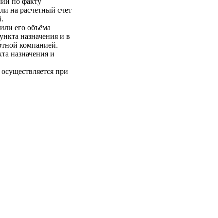
нии по факту
ли на расчетный счет
.
 или его объёма
пункта назначения и в
ртной компанией.
кта назначения и
 осуществляется при