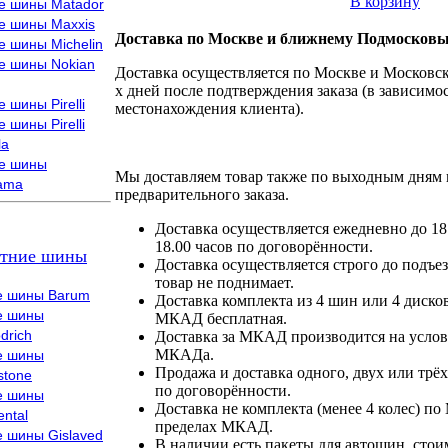
В корзину
е шины Matador
е шины Maxxis
Доставка по Москве и ближнему Подмосковь
е шины Michelin
е шины Nokian
Доставка осуществляется по Москве и Московско
х дней после подтверждения заказа (в зависимос
 шины Pirelli
местонахождения клиента).
 шины Pirelli
la
е шины
Мы доставляем товар также по выходным дням 
ama
предварительного заказа.
Доставка осуществляется ежедневно до 18
18.00 часов по договорённости.
тние шины
Доставка осуществляется строго до подъез
товар не поднимает.
е шины Barum
Доставка комплекта из 4 шин или 4 диско
е шины
МКАД бесплатная.
drich
Доставка за МКАД производится на условия
МКАДа.
е шины
Продажа и доставка одного, двух или трёх
stone
по договорённости.
е шины
Доставка не комплекта (менее 4 колес) по
ental
пределах МКАД.
е шины Gislaved
В наличии есть пакеты для автошин, стоим