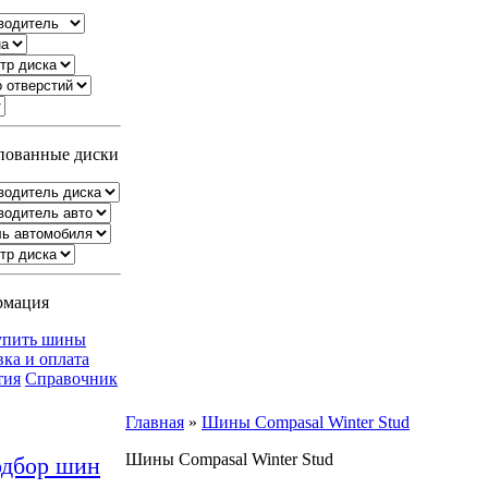
ованные диски
рмация
упить шины
вка и оплата
тия
Справочник
Главная
»
Шины Compasal Winter Stud
Шины Compasal Winter Stud
дбор шин