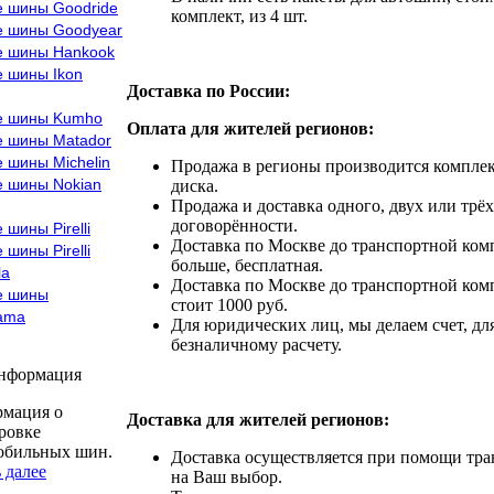
е шины Goodride
комплект, из 4 шт.
е шины Goodyear
е шины Hankook
е шины Ikon
Доставка по России:
е шины Kumho
Оплата для жителей регионов:
е шины Matador
 шины Michelin
Продажа в регионы производится комплек
е шины Nokian
диска.
Продажа и доставка одного, двух или трёх
договорённости.
 шины Pirelli
Доставка по Москве до транспортной комп
 шины Pirelli
больше, бесплатная.
la
Доставка по Москве до транспортной комп
е шины
стоит 1000 руб.
ama
Для юридических лиц, мы делаем счет, дл
безналичному расчету.
информация
мация о
Доставка для жителей регионов:
ровке
обильных шин.
Доставка осуществляется при помощи тр
 далее
на Ваш выбор.