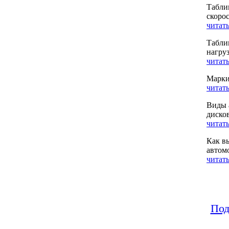
Табли
скоро
читать
Табли
нагру
читать
Марки
читать
Виды 
диско
читать
Как в
автом
читать
Под