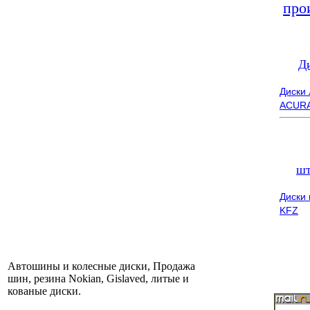
про
Д
Диски
ACUR
шт
Диски
KFZ
Автошины и колесные диски, Продажа
шин, резина Nokian, Gislaved, литые и
кованые диски.