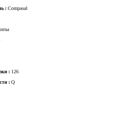
ль :
Compasal
ипы
5
зки :
126
сти :
Q