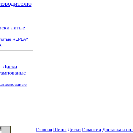
изводителю
иски литые
 литые REPLAY
A
Диски
ампованые
 штампованые
Главная
Шины
Диски
Гарантии
Доставка и оп