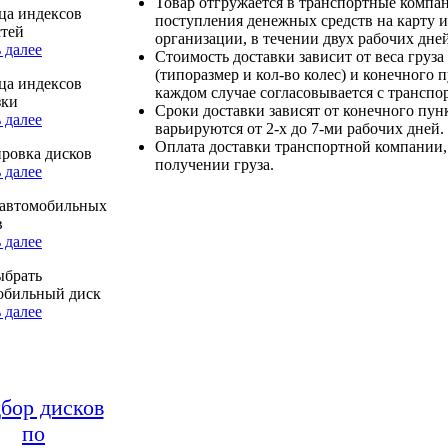
Товар отгружается в транспортные компа
ца индексов
поступления денежных средств на карту и
стей
организации, в течении двух рабочих дней
 далее
Стоимость доставки зависит от веса груза
(типоразмер и кол-во колес) и конечного 
ца индексов
каждом случае согласовывается с транспо
зки
Сроки доставки зависят от конечного пун
 далее
варьируются от 2-х до 7-ми рабочих дней.
Оплата доставки транспортной компании,
ровка дисков
получении груза.
 далее
автомобильных
в
 далее
ыбрать
обильный диск
 далее
бор дисков
по