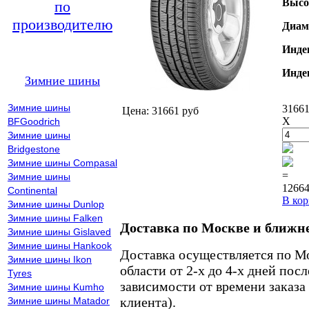
Высо
по
производителю
Диам
Инде
Инде
Зимние шины
Зимние шины
31661
Цена: 31661 руб
X
BFGoodrich
Зимние шины
Bridgestone
Зимние шины Compasal
=
Зимние шины
12664
Continental
В кор
Зимние шины Dunlop
Зимние шины Falken
Доставка по Москве и ближн
Зимние шины Gislaved
Зимние шины Hankook
Доставка осуществляется по М
Зимние шины Ikon
области от 2-х до 4-х дней пос
Tyres
зависимости от времени заказа
Зимние шины Kumho
клиента).
Зимние шины Matador