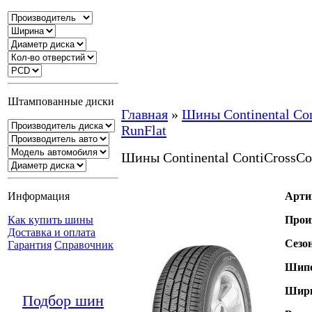
Штампованные диски
Главная
»
Шины Continental Con
RunFlat
Шины Continental ContiCrossCon
Информация
Арти
Как купить шины
Прои
Доставка и оплата
Сезо
Гарантия
Справочник
Шипо
Шири
Подбор шин