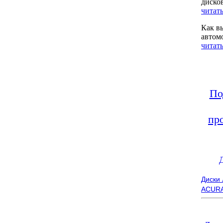
диско
читать
Как в
автом
читать
По
пр
Диски
ACUR