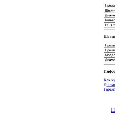
Штамп
Инфо
Как к
Доста
Гаран
П