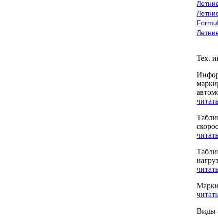
Летние
Летние
Formu
Летни
Тех. 
Инфор
марки
автом
читать
Табли
скоро
читать
Табли
нагру
читать
Марки
читать
Виды 