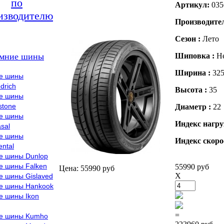
по
Артикул:
035
изводителю
Производите
Сезон :
Лето
мние шины
Шиповка :
Н
Ширина :
32
е шины
drich
Высота :
35
е шины
stone
Диаметр :
22
е шины
Индекс нагру
sal
е шины
Индекс скоро
ental
е шины Dunlop
е шины Falken
55990 руб
Цена: 55990 руб
X
е шины Gislaved
е шины Hankook
е шины Ikon
=
е шины Kumho