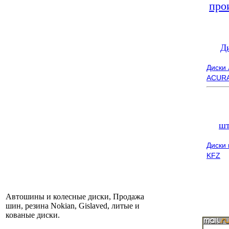
про
Д
Диски
ACUR
шт
Диски
KFZ
Автошины и колесные диски, Продажа
шин, резина Nokian, Gislaved, литые и
кованые диски.