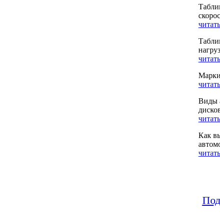
Табли
скоро
читать
Табли
нагру
читать
Марки
читать
Виды 
диско
читать
Как в
автом
читать
Под