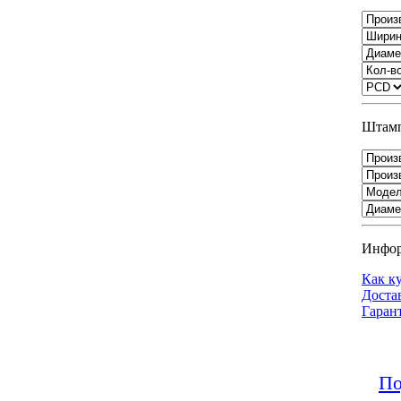
Штамп
Инфо
Как к
Доста
Гаран
По