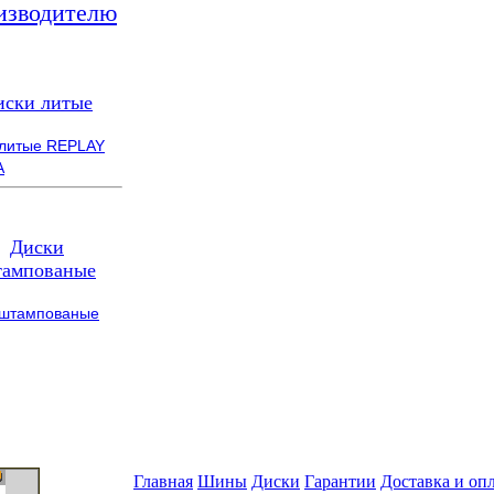
изводителю
иски литые
 литые REPLAY
A
Диски
ампованые
 штампованые
Главная
Шины
Диски
Гарантии
Доставка и оп