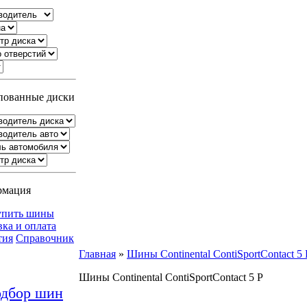
ованные диски
рмация
упить шины
вка и оплата
тия
Справочник
Главная
»
Шины Continental ContiSportContact 5 
Шины Continental ContiSportContact 5 P
дбор шин