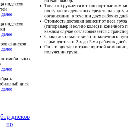
на Ваш выбор.
ца индексов
Товар отгружается в транспортные компа
стей
поступления денежных средств на карту и
 далее
организации, в течении двух рабочих дней
Стоимость доставки зависит от веса груза
ца индексов
(типоразмер и кол-во колес) и конечного 
зки
каждом случае согласовывается с транспо
 далее
Сроки доставки зависят от конечного пун
варьируются от 2-х до 7-ми рабочих дней.
ровка дисков
Оплата доставки транспортной компании,
 далее
получении груза.
автомобильных
в
 далее
ыбрать
обильный диск
 далее
бор дисков
по