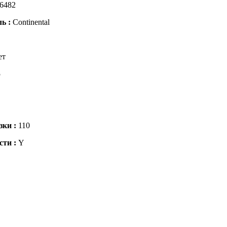
6482
ль :
Continental
ет
5
зки :
110
сти :
Y