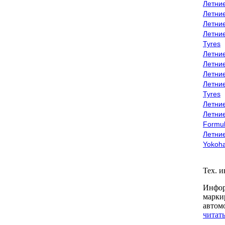
Летни
Летни
Летни
Летни
Tyres
Летни
Летни
Летние
Летни
Tyres
Летние
Летние
Formu
Летни
Yokoh
Тех. 
Инфор
марки
автом
читать