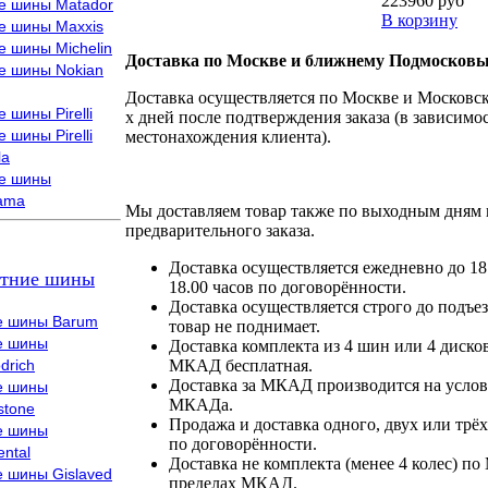
223960 руб
е шины Matador
В корзину
е шины Maxxis
е шины Michelin
Доставка по Москве и ближнему Подмосковь
е шины Nokian
Доставка осуществляется по Москве и Московско
 шины Pirelli
х дней после подтверждения заказа (в зависимос
 шины Pirelli
местонахождения клиента).
la
е шины
ama
Мы доставляем товар также по выходным дням 
предварительного заказа.
Доставка осуществляется ежедневно до 18
тние шины
18.00 часов по договорённости.
Доставка осуществляется строго до подъез
е шины Barum
товар не поднимает.
е шины
Доставка комплекта из 4 шин или 4 диско
drich
МКАД бесплатная.
Доставка за МКАД производится на условия
е шины
МКАДа.
stone
Продажа и доставка одного, двух или трёх
е шины
по договорённости.
ental
Доставка не комплекта (менее 4 колес) по
е шины Gislaved
пределах МКАД.