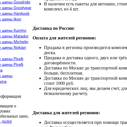
е шины Goodride
В наличии есть пакеты для автошин, стоим
е шины Goodyear
комплект, из 4 шт.
е шины Hankook
е шины Ikon
Доставка по России:
е шины Kumho
е шины Matador
Оплата для жителей регионов:
 шины Michelin
е шины Nokian
Продажа в регионы производится комплек
диска.
Продажа и доставка одного, двух или трёх
 шины Pirelli
договорённости.
 шины Pirelli
Доставка по Москве до транспортной комп
la
больше, бесплатная.
е шины
Доставка по Москве до транспортной комп
ama
стоит 1000 руб.
Для юридических лиц, мы делаем счет, дл
безналичному расчету.
информация
мация о
ровке
Доставка для жителей регионов:
обильных шин.
 далее
Доставка осуществляется при помощи тр