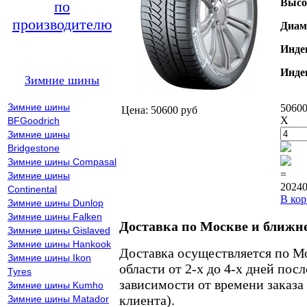
Высо
по
производителю
Диам
Инде
Инде
Зимние шины
Зимние шины
50600
Цена: 50600 руб
X
BFGoodrich
Зимние шины
Bridgestone
Зимние шины Compasal
=
Зимние шины
20240
Continental
В кор
Зимние шины Dunlop
Зимние шины Falken
Доставка по Москве и ближн
Зимние шины Gislaved
Зимние шины Hankook
Доставка осуществляется по М
Зимние шины Ikon
области от 2-х до 4-х дней пос
Tyres
зависимости от времени заказа
Зимние шины Kumho
клиента).
Зимние шины Matador