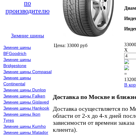
по
Диам
производителю
Инде
Инде
Зимние шины
33000
Цена: 33000 руб
Зимние шины
X
BFGoodrich
Зимние шины
Bridgestone
Зимние шины Compasal
=
Зимние шины
13200
Continental
В кор
Зимние шины Dunlop
Зимние шины Falken
Доставка по Москве и ближн
Зимние шины Gislaved
Доставка осуществляется по М
Зимние шины Hankook
Зимние шины Ikon
области от 2-х до 4-х дней пос
Tyres
зависимости от времени заказа
Зимние шины Kumho
клиента).
Зимние шины Matador