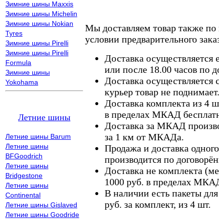
Зимние шины Maxxis
Зимние шины Michelin
Зимние шины Nokian
Мы доставляем товар также по
Tyres
условии предварительного заказ
Зимние шины Pirelli
Зимние шины Pirelli
Доставка осуществляется е
Formula
или после 18.00 часов по 
Зимние шины
Доставка осуществляется с
Yokohama
курьер товар не поднимает
Доставка комплекта из 4 ш
в пределах МКАД бесплатн
Летние шины
Доставка за МКАД произво
за 1 км от МКАДа.
Летние шины Barum
Летние шины
Продажа и доставка одного,
BFGoodrich
производится по договорён
Летние шины
Доставка не комплекта (ме
Bridgestone
1000 руб. в пределах МКА
Летние шины
В наличии есть пакеты дл
Continental
руб. за комплект, из 4 шт.
Летние шины Gislaved
Летние шины Goodride