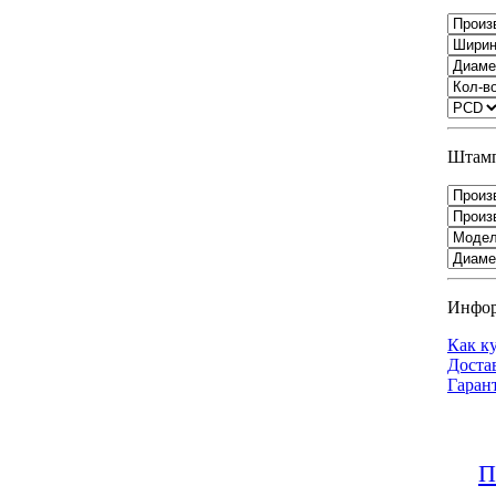
Штамп
Инфо
Как к
Доста
Гаран
П