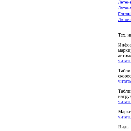
Летние
Летние
Formu
Летни
Тех. 
Инфор
марки
автом
читать
Табли
скоро
читать
Табли
нагру
читать
Марки
читать
Виды 