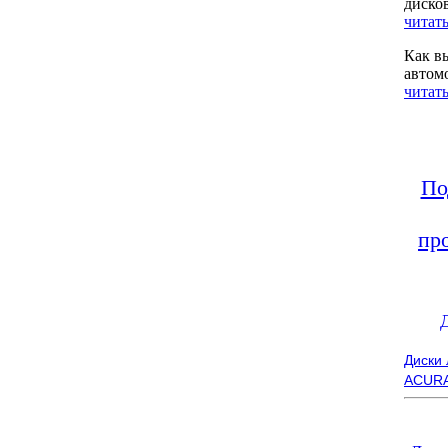
диско
читать
Как в
автом
читать
По
пр
Диски
ACUR