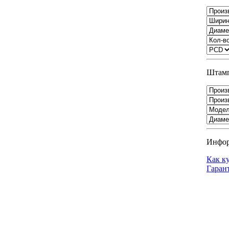
Штамп
Инфо
Как к
Гаран