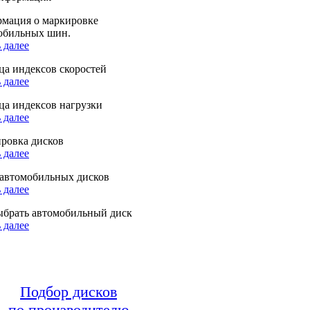
мация о маркировке
обильных шин.
 далее
ца индексов скоростей
 далее
ца индексов нагрузки
 далее
ровка дисков
 далее
автомобильных дисков
 далее
ыбрать автомобильный диск
 далее
Подбор дисков
по производителю