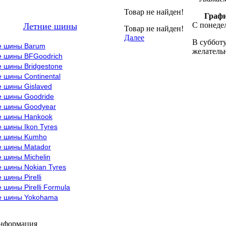
Товар не найден!
Графи
С понедел
Летние шины
Товар не найден!
Далее
В субботу
е шины Barum
желательн
е шины BFGoodrich
 шины Bridgestone
 шины Continental
е шины Gislaved
е шины Goodride
е шины Goodyear
е шины Hankook
 шины Ikon Tyres
е шины Kumho
е шины Matador
 шины Michelin
 шины Nokian Tyres
 шины Pirelli
 шины Pirelli Formula
е шины Yokohama
информация