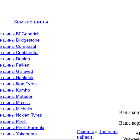
Зимние шины
е шины BFGoodrich
е шины Bridgestone
е шины Compasal
 шины Continental
е шины Dunlop
е шины Falken
е шины Gislaved
е шины Hankook
 шины Ikon Tyres
е шины Kumho
е шины Matador
е шины Maxxis
е шины Michelin
Ваша кор
е шины Nokian Tyres
 шины Pirelli
Ваша кор
 шины Pirelli Formula
Главная
»
Товар не
ВНИМ
е шины Yokohama
найден!
Уважаем