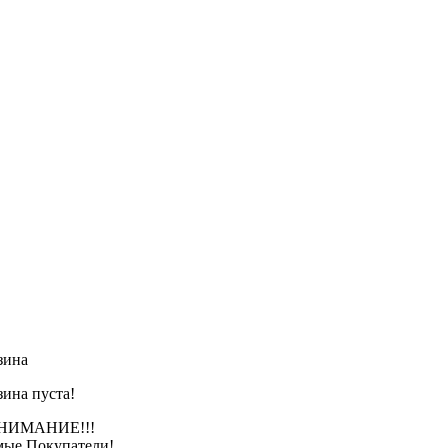
зина
зина пуста!
АНИЕ!!!
ые Покупатели!