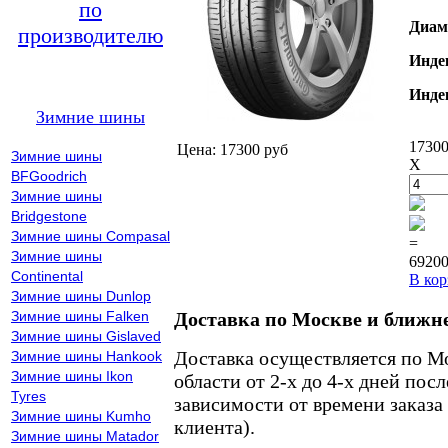
по
Диам
производителю
Инде
Инде
Зимние шины
17300
Цена: 17300 руб
Зимние шины
X
BFGoodrich
Зимние шины
Bridgestone
Зимние шины Compasal
=
Зимние шины
69200
Continental
В кор
Зимние шины Dunlop
Зимние шины Falken
Доставка по Москве и ближн
Зимние шины Gislaved
Доставка осуществляется по М
Зимние шины Hankook
Зимние шины Ikon
области от 2-х до 4-х дней пос
Tyres
зависимости от времени заказа
Зимние шины Kumho
клиента).
Зимние шины Matador