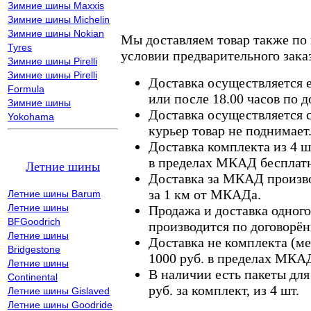
Зимние шины Maxxis
Зимние шины Michelin
Зимние шины Nokian
Мы доставляем товар также по
Tyres
условии предварительного заказ
Зимние шины Pirelli
Зимние шины Pirelli
Доставка осуществляется е
Formula
или после 18.00 часов по 
Зимние шины
Доставка осуществляется с
Yokohama
курьер товар не поднимает
Доставка комплекта из 4 ш
в пределах МКАД бесплатн
Летние шины
Доставка за МКАД произво
за 1 км от МКАДа.
Летние шины Barum
Летние шины
Продажа и доставка одного,
BFGoodrich
производится по договорён
Летние шины
Доставка не комплекта (ме
Bridgestone
1000 руб. в пределах МКА
Летние шины
В наличии есть пакеты дл
Continental
руб. за комплект, из 4 шт.
Летние шины Gislaved
Летние шины Goodride