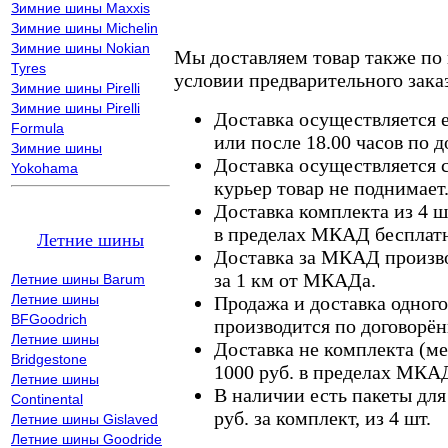
Зимние шины Maxxis
Зимние шины Michelin
Зимние шины Nokian
Мы доставляем товар также по
Tyres
условии предварительного заказ
Зимние шины Pirelli
Зимние шины Pirelli
Доставка осуществляется е
Formula
или после 18.00 часов по 
Зимние шины
Доставка осуществляется с
Yokohama
курьер товар не поднимает
Доставка комплекта из 4 ш
в пределах МКАД бесплатн
Летние шины
Доставка за МКАД произво
за 1 км от МКАДа.
Летние шины Barum
Летние шины
Продажа и доставка одного,
BFGoodrich
производится по договорён
Летние шины
Доставка не комплекта (ме
Bridgestone
1000 руб. в пределах МКА
Летние шины
В наличии есть пакеты дл
Continental
руб. за комплект, из 4 шт.
Летние шины Gislaved
Летние шины Goodride