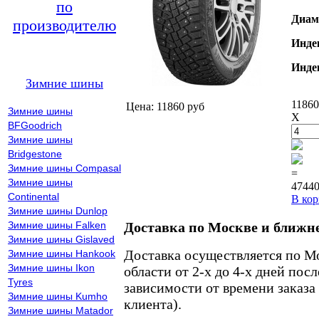
по
Диам
производителю
Инде
Инде
Зимние шины
11860
Цена: 11860 руб
Зимние шины
X
BFGoodrich
Зимние шины
Bridgestone
Зимние шины Compasal
=
Зимние шины
47440
Continental
В кор
Зимние шины Dunlop
Зимние шины Falken
Доставка по Москве и ближн
Зимние шины Gislaved
Доставка осуществляется по М
Зимние шины Hankook
Зимние шины Ikon
области от 2-х до 4-х дней пос
Tyres
зависимости от времени заказа
Зимние шины Kumho
клиента).
Зимние шины Matador