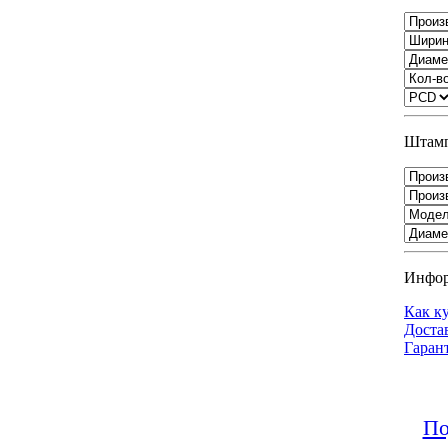
Штамп
Инфо
Как к
Доста
Гаран
По