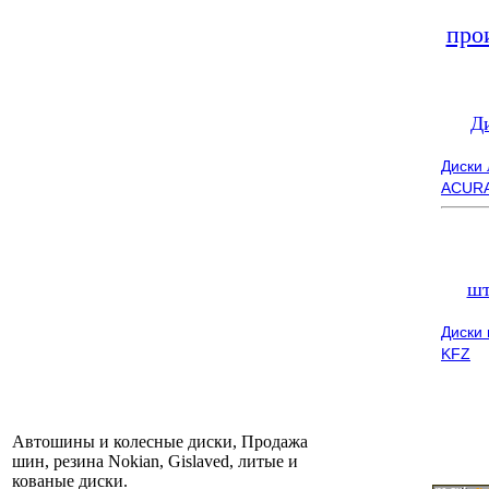
про
Д
Диски
ACUR
шт
Диски
KFZ
Автошины и колесные диски, Продажа
шин, резина Nokian, Gislaved, литые и
кованые диски.