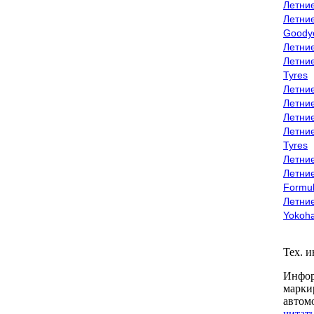
Летни
Летни
Goody
Летни
Летни
Tyres
Летни
Летни
Летние
Летни
Tyres
Летние
Летние
Formu
Летни
Yokoh
Тех. 
Инфор
марки
автом
читать