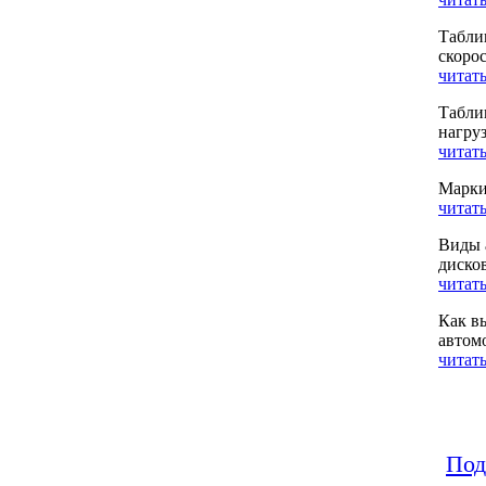
Табли
скоро
читать
Табли
нагру
читать
Марки
читать
Виды 
диско
читать
Как в
автом
читать
Под