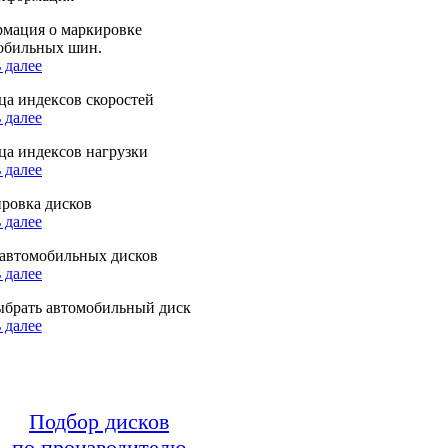
мация о маркировке
обильных шин.
 далее
ца индексов скоростей
 далее
ца индексов нагрузки
 далее
ровка дисков
 далее
автомобильных дисков
 далее
ыбрать автомобильный диск
 далее
Подбор дисков
по производителю