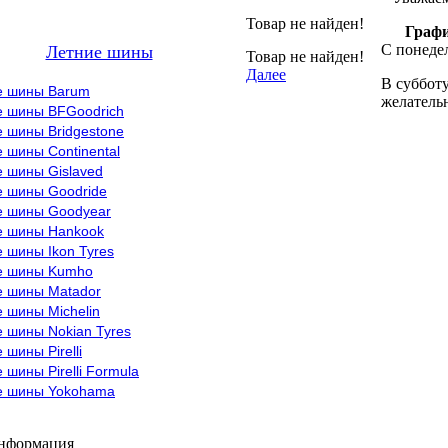
Товар не найден!
Графи
С понедел
Летние шины
Товар не найден!
Далее
В субботу
е шины Barum
желательн
е шины BFGoodrich
 шины Bridgestone
 шины Continental
е шины Gislaved
е шины Goodride
е шины Goodyear
е шины Hankook
 шины Ikon Tyres
е шины Kumho
е шины Matador
 шины Michelin
 шины Nokian Tyres
 шины Pirelli
 шины Pirelli Formula
е шины Yokohama
информация