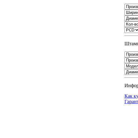
Штамп
Инфо
Как к
Гаран