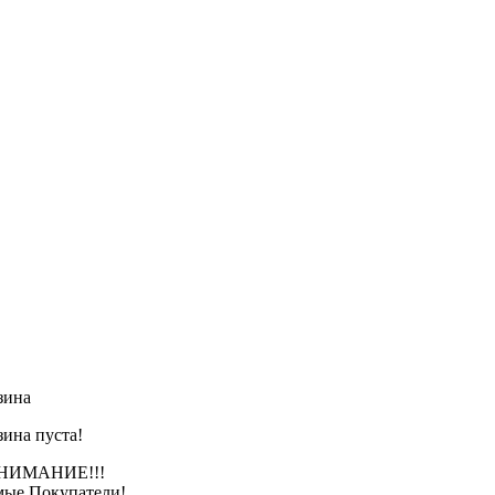
зина
зина пуста!
АНИЕ!!!
ые Покупатели!