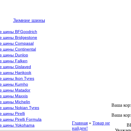
Зимние шины
е шины BFGoodrich
е шины Bridgestone
е шины Compasal
 шины Continental
е шины Dunlop
е шины Falken
е шины Gislaved
е шины Hankook
 шины Ikon Tyres
е шины Kumho
е шины Matador
е шины Maxxis
е шины Michelin
Ваша кор
е шины Nokian Tyres
 шины Pirelli
Ваша кор
 шины Pirelli Formula
Главная
»
Товар не
ВНИМ
е шины Yokohama
найден!
Уважаем