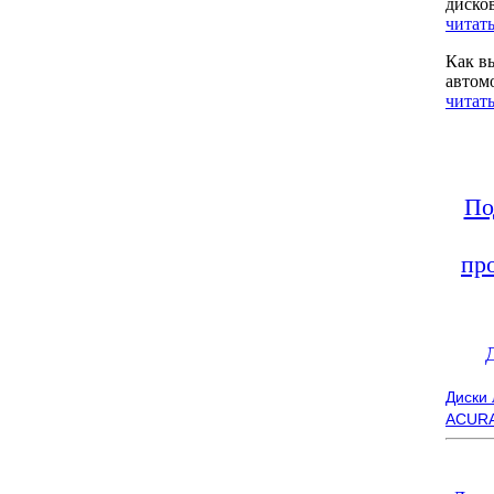
диско
читать
Как в
автом
читать
По
пр
Диски
ACUR