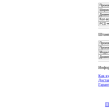
Штамп
Инфо
Как к
Доста
Гаран
П