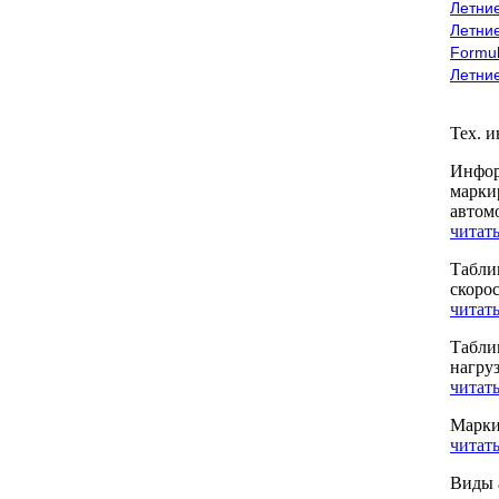
Летние
Летние
Formu
Летни
Тех. 
Инфор
марки
автом
читать
Табли
скоро
читать
Табли
нагру
читать
Марки
читать
Виды 