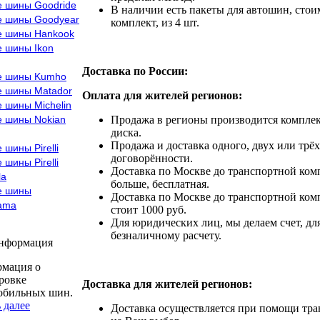
е шины Goodride
В наличии есть пакеты для автошин, стоим
е шины Goodyear
комплект, из 4 шт.
е шины Hankook
е шины Ikon
Доставка по России:
е шины Kumho
е шины Matador
Оплата для жителей регионов:
 шины Michelin
е шины Nokian
Продажа в регионы производится комплек
диска.
Продажа и доставка одного, двух или трёх
 шины Pirelli
договорённости.
 шины Pirelli
Доставка по Москве до транспортной комп
la
больше, бесплатная.
е шины
Доставка по Москве до транспортной комп
ama
стоит 1000 руб.
Для юридических лиц, мы делаем счет, дл
безналичному расчету.
информация
мация о
ровке
Доставка для жителей регионов:
обильных шин.
 далее
Доставка осуществляется при помощи тр