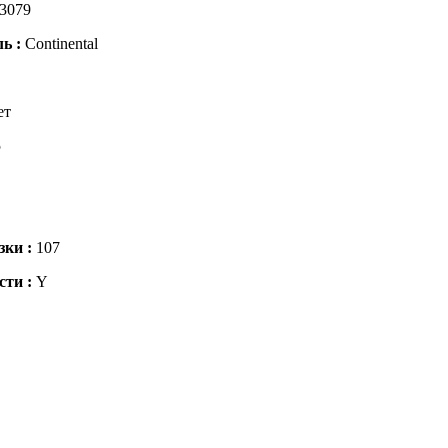
3079
ль :
Continental
ет
5
зки :
107
сти :
Y