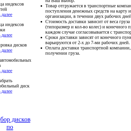
на Ваш выбор.
ца индексов
Товар отгружается в транспортные компа
стей
поступления денежных средств на карту и
 далее
организации, в течении двух рабочих дней
Стоимость доставки зависит от веса груза
ца индексов
(типоразмер и кол-во колес) и конечного 
зки
каждом случае согласовывается с транспо
 далее
Сроки доставки зависят от конечного пун
варьируются от 2-х до 7-ми рабочих дней.
ровка дисков
Оплата доставки транспортной компании,
 далее
получении груза.
автомобильных
в
 далее
ыбрать
обильный диск
 далее
бор дисков
по