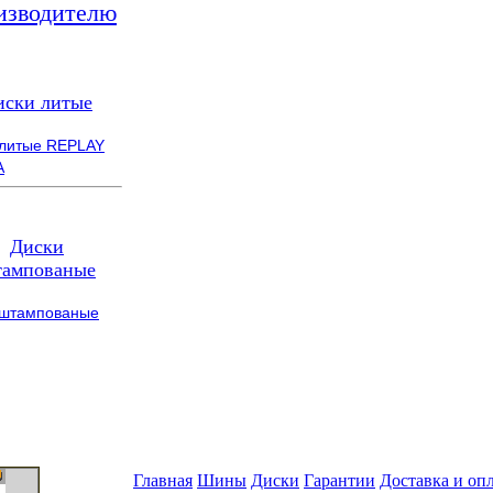
изводителю
иски литые
 литые REPLAY
A
Диски
ампованые
 штампованые
Главная
Шины
Диски
Гарантии
Доставка и оп