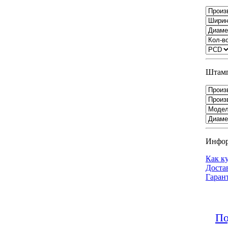
Штамп
Инфо
Как к
Доста
Гаран
По