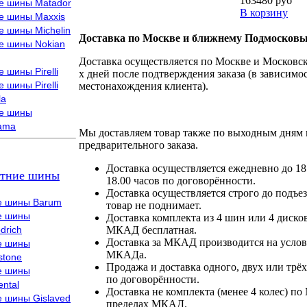
163480 руб
е шины Matador
В корзину
е шины Maxxis
е шины Michelin
Доставка по Москве и ближнему Подмосковь
е шины Nokian
Доставка осуществляется по Москве и Московско
 шины Pirelli
х дней после подтверждения заказа (в зависимос
 шины Pirelli
местонахождения клиента).
la
е шины
ama
Мы доставляем товар также по выходным дням 
предварительного заказа.
Доставка осуществляется ежедневно до 18
тние шины
18.00 часов по договорённости.
Доставка осуществляется строго до подъез
е шины Barum
товар не поднимает.
е шины
Доставка комплекта из 4 шин или 4 диско
drich
МКАД бесплатная.
Доставка за МКАД производится на условия
е шины
МКАДа.
stone
Продажа и доставка одного, двух или трёх
е шины
по договорённости.
ental
Доставка не комплекта (менее 4 колес) по
е шины Gislaved
пределах МКАД.