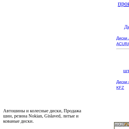
про
Д
Диски
ACUR
шт
Диски
KFZ
Автошины и колесные диски, Продажа
шин, резина Nokian, Gislaved, литые и
кованые диски.