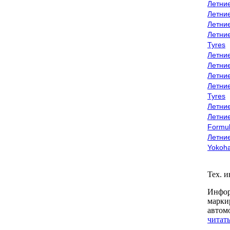
Летни
Летни
Летни
Летни
Tyres
Летни
Летни
Летние
Летни
Tyres
Летние
Летние
Formu
Летни
Yokoh
Тех. 
Инфор
марки
автом
читать