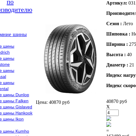
по
Артикул:
031
изводителю
Производите
Сезон :
Лето
мние шины
Шиповка :
Н
Ширина :
27
е шины
drich
Высота :
40
е шины
stone
Диаметр :
21
е шины
Индекс нагру
sal
е шины
Индекс скоро
ental
е шины Dunlop
е шины Falken
40870 руб
Цена: 40870 руб
X
е шины Gislaved
е шины Hankook
е шины Ikon
=
е шины Kumho