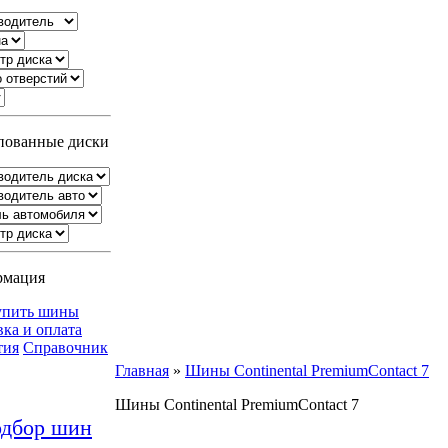
ованные диски
рмация
упить шины
вка и оплата
тия
Справочник
Главная
»
Шины Continental PremiumContact 7
Шины Continental PremiumContact 7
дбор шин