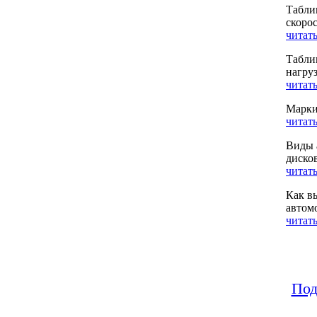
Табли
скоро
читать
Табли
нагру
читать
Марки
читать
Виды 
диско
читать
Как в
автом
читать
Под