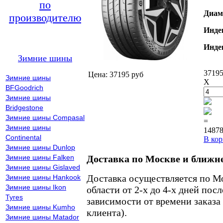
по
Диам
производителю
Инде
Инде
Зимние шины
37195
Цена: 37195 руб
Зимние шины
X
BFGoodrich
Зимние шины
Bridgestone
Зимние шины Compasal
=
Зимние шины
14878
Continental
В кор
Зимние шины Dunlop
Зимние шины Falken
Доставка по Москве и ближн
Зимние шины Gislaved
Доставка осуществляется по М
Зимние шины Hankook
Зимние шины Ikon
области от 2-х до 4-х дней пос
Tyres
зависимости от времени заказа
Зимние шины Kumho
клиента).
Зимние шины Matador