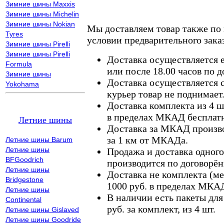
Зимние шины Maxxis
Зимние шины Michelin
Зимние шины Nokian
Мы доставляем товар также по
Tyres
условии предварительного заказ
Зимние шины Pirelli
Зимние шины Pirelli
Доставка осуществляется е
Formula
или после 18.00 часов по 
Зимние шины
Доставка осуществляется с
Yokohama
курьер товар не поднимает
Доставка комплекта из 4 ш
в пределах МКАД бесплатн
Летние шины
Доставка за МКАД произво
за 1 км от МКАДа.
Летние шины Barum
Летние шины
Продажа и доставка одного,
BFGoodrich
производится по договорён
Летние шины
Доставка не комплекта (ме
Bridgestone
1000 руб. в пределах МКА
Летние шины
В наличии есть пакеты дл
Continental
руб. за комплект, из 4 шт.
Летние шины Gislaved
Летние шины Goodride