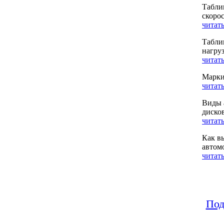
Табли
скоро
читать
Табли
нагру
читать
Марки
читать
Виды 
диско
читать
Как в
автом
читать
Под