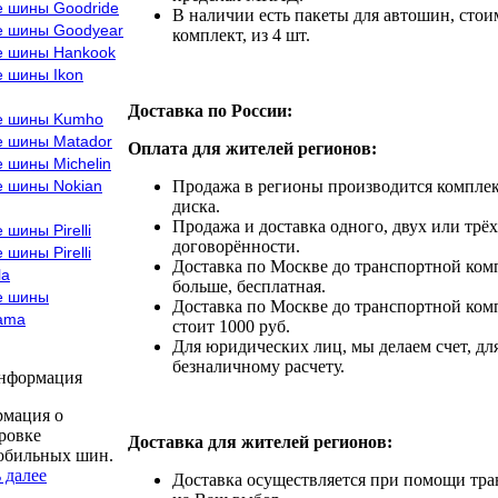
е шины Goodride
В наличии есть пакеты для автошин, стоим
е шины Goodyear
комплект, из 4 шт.
е шины Hankook
е шины Ikon
Доставка по России:
е шины Kumho
е шины Matador
Оплата для жителей регионов:
 шины Michelin
е шины Nokian
Продажа в регионы производится комплек
диска.
Продажа и доставка одного, двух или трёх
 шины Pirelli
договорённости.
 шины Pirelli
Доставка по Москве до транспортной комп
la
больше, бесплатная.
е шины
Доставка по Москве до транспортной комп
ama
стоит 1000 руб.
Для юридических лиц, мы делаем счет, дл
безналичному расчету.
информация
мация о
ровке
Доставка для жителей регионов:
обильных шин.
 далее
Доставка осуществляется при помощи тр