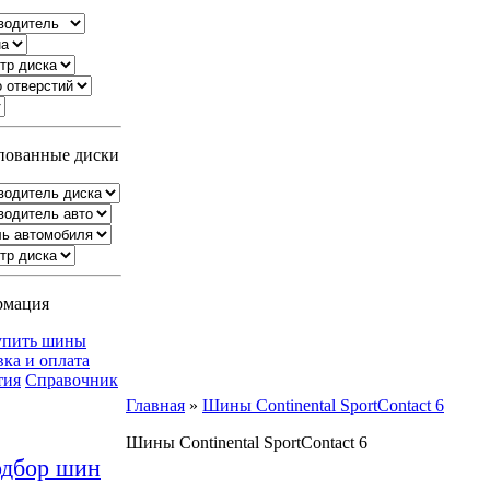
ованные диски
рмация
упить шины
вка и оплата
тия
Справочник
Главная
»
Шины Continental SportContact 6
Шины Continental SportContact 6
дбор шин