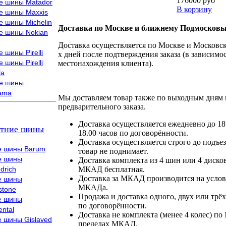
176000 руб
е шины Matador
В корзину
е шины Maxxis
е шины Michelin
Доставка по Москве и ближнему Подмосковь
е шины Nokian
Доставка осуществляется по Москве и Московско
 шины Pirelli
х дней после подтверждения заказа (в зависимос
 шины Pirelli
местонахождения клиента).
la
е шины
ama
Мы доставляем товар также по выходным дням 
предварительного заказа.
Доставка осуществляется ежедневно до 18
тние шины
18.00 часов по договорённости.
Доставка осуществляется строго до подъез
е шины Barum
товар не поднимает.
е шины
Доставка комплекта из 4 шин или 4 диско
drich
МКАД бесплатная.
Доставка за МКАД производится на условия
е шины
МКАДа.
stone
Продажа и доставка одного, двух или трёх
е шины
по договорённости.
ental
Доставка не комплекта (менее 4 колес) по
е шины Gislaved
пределах МКАД.