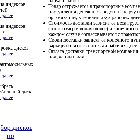
на Ваш выбор.
ца индексов
Товар отгружается в транспортные компа
стей
поступления денежных средств на карту и
 далее
организации, в течении двух рабочих дней
Стоимость доставки зависит от веса груза
ца индексов
(типоразмер и кол-во колес) и конечного 
зки
каждом случае согласовывается с транспо
 далее
Сроки доставки зависят от конечного пун
варьируются от 2-х до 7-ми рабочих дней.
ровка дисков
Оплата доставки транспортной компании,
 далее
получении груза.
автомобильных
в
 далее
ыбрать
обильный диск
 далее
бор дисков
по