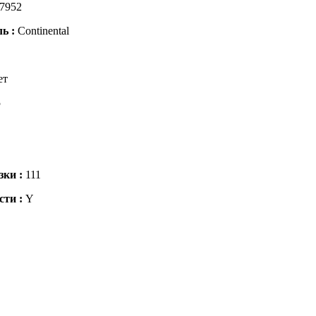
7952
ль :
Continental
ет
5
зки :
111
сти :
Y