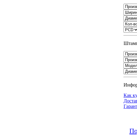
Штамп
Инфо
Как к
Доста
Гаран
По