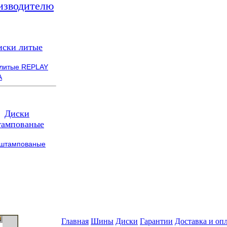
изводителю
иски литые
 литые REPLAY
A
Диски
ампованые
 штампованые
Главная
Шины
Диски
Гарантии
Доставка и оп