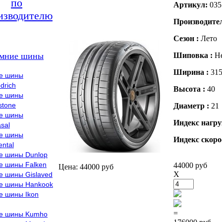
по
Артикул:
035
изводителю
Производите
Сезон :
Лето
мние шины
Шиповка :
Н
Ширина :
31
е шины
drich
Высота :
40
е шины
stone
Диаметр :
21
е шины
Индекс нагру
sal
е шины
Индекс скоро
ental
е шины Dunlop
е шины Falken
44000 руб
Цена: 44000 руб
X
е шины Gislaved
е шины Hankook
е шины Ikon
=
е шины Kumho