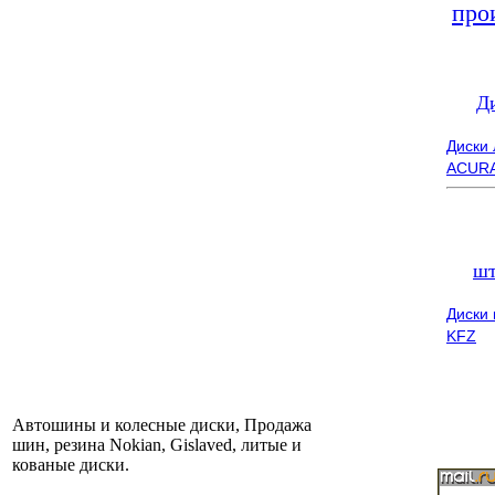
про
Д
Диски
ACUR
шт
Диски
KFZ
Автошины и колесные диски, Продажа
шин, резина Nokian, Gislaved, литые и
кованые диски.