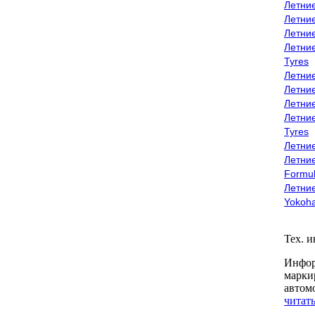
Летни
Летни
Летни
Летни
Tyres
Летни
Летни
Летние
Летни
Tyres
Летние
Летние
Formu
Летни
Yokoh
Тех. 
Инфор
марки
автом
читать