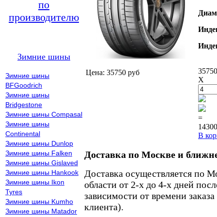
по
Диам
производителю
Инде
Инде
Зимние шины
35750
Цена: 35750 руб
Зимние шины
X
BFGoodrich
Зимние шины
Bridgestone
Зимние шины Compasal
=
Зимние шины
14300
Continental
В кор
Зимние шины Dunlop
Зимние шины Falken
Доставка по Москве и ближн
Зимние шины Gislaved
Доставка осуществляется по М
Зимние шины Hankook
Зимние шины Ikon
области от 2-х до 4-х дней пос
Tyres
зависимости от времени заказа
Зимние шины Kumho
клиента).
Зимние шины Matador