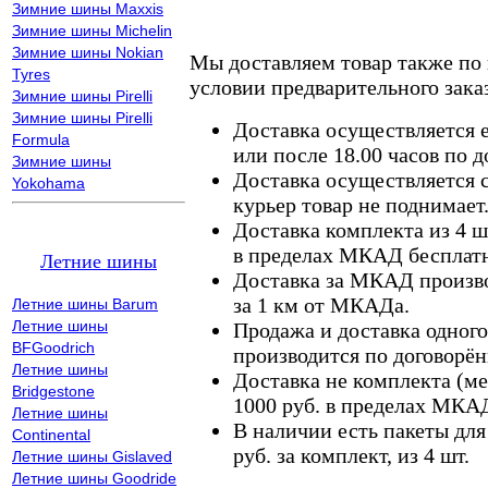
Зимние шины Maxxis
Зимние шины Michelin
Зимние шины Nokian
Мы доставляем товар также по
Tyres
условии предварительного заказ
Зимние шины Pirelli
Зимние шины Pirelli
Доставка осуществляется е
Formula
или после 18.00 часов по 
Зимние шины
Доставка осуществляется с
Yokohama
курьер товар не поднимает
Доставка комплекта из 4 ш
в пределах МКАД бесплатн
Летние шины
Доставка за МКАД произво
за 1 км от МКАДа.
Летние шины Barum
Летние шины
Продажа и доставка одного,
BFGoodrich
производится по договорён
Летние шины
Доставка не комплекта (ме
Bridgestone
1000 руб. в пределах МКА
Летние шины
В наличии есть пакеты дл
Continental
руб. за комплект, из 4 шт.
Летние шины Gislaved
Летние шины Goodride