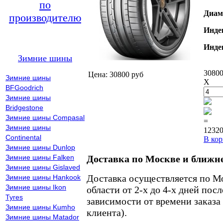
по
Диам
производителю
Инде
Инде
Зимние шины
30800
Цена: 30800 руб
Зимние шины
X
BFGoodrich
Зимние шины
Bridgestone
Зимние шины Compasal
=
Зимние шины
12320
Continental
В кор
Зимние шины Dunlop
Зимние шины Falken
Доставка по Москве и ближн
Зимние шины Gislaved
Доставка осуществляется по М
Зимние шины Hankook
Зимние шины Ikon
области от 2-х до 4-х дней пос
Tyres
зависимости от времени заказа
Зимние шины Kumho
клиента).
Зимние шины Matador